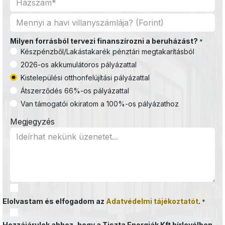
Milyen forrásból tervezi finanszírozni a beruházást?
*
Készpénzből/Lakástakarék pénztári megtakarításból
2026-os akkumulátoros pályázattal
Kistelepülési otthonfelújítási pályázattal
Átszerződés 66%-os pályázattal
Van támogatói okiratom a 100%-os pályázathoz
Megjegyzés
Elolvastam és elfogadom az
Adatvédelmi tájékoztatót
.
*
Hozzájárulok ahhoz, hogy a Tiszta Energiák Kft hírlevélben