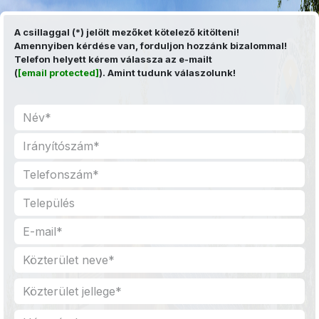
Kihagyás és továbblépés a tartalomhoz
A csillaggal (*) jelölt mezőket kötelező kitölteni!
Amennyiben kérdése van, forduljon hozzánk bizalommal!
Telefon helyett kérem válassza az e-mailt
(
[email protected]
). Amint tudunk válaszolunk!