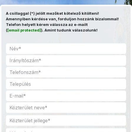
Kihagyás és továbblépés a tartalomhoz
A csillaggal (*) jelölt mezőket kötelező kitölteni!
Amennyiben kérdése van, forduljon hozzánk bizalommal!
Telefon helyett kérem válassza az e-mailt
(
[email protected]
). Amint tudunk válaszolunk!