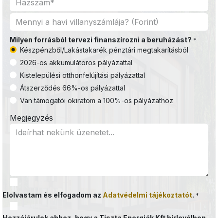
Milyen forrásból tervezi finanszírozni a beruházást?
*
Készpénzből/Lakástakarék pénztári megtakarításból
2026-os akkumulátoros pályázattal
Kistelepülési otthonfelújítási pályázattal
Átszerződés 66%-os pályázattal
Van támogatói okiratom a 100%-os pályázathoz
Megjegyzés
Elolvastam és elfogadom az
Adatvédelmi tájékoztatót
.
*
Hozzájárulok ahhoz, hogy a Tiszta Energiák Kft hírlevélben