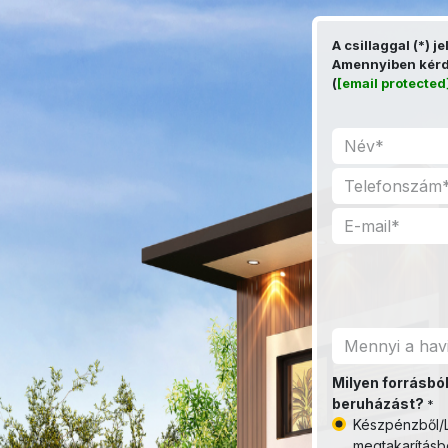
Kihagyás és továbblépés a tartalomhoz
A csillaggal (*) j
Amennyiben kérdé
(
[email protected
Milyen forrásból
beruházást?
*
Készpénzből/L
megtakarításb