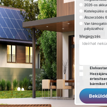
2026-os akkum
Kistelepülési o
Átszerződés 6
Van támogatói
pályázathoz
Megjegyzés
Elolvasta
Hozzájáru
értesítsen
bármikor l
Beküld