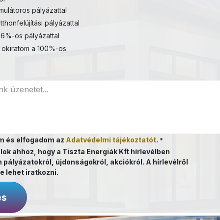
ulátoros pályázattal
tthonfelújítási pályázattal
6%-os pályázattal
 okiratom a 100%-os
m és elfogadom az
Adatvédelmi tájékoztatót
.
*
lok ahhoz, hogy a Tiszta Energiák Kft hírlevélben
 pályázatokról, újdonságokról, akciókról. A hírlevélről
e lehet iratkozni.
és