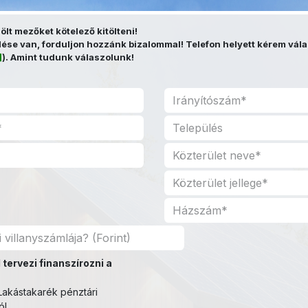
elölt mezőket kötelező kitölteni!
se van, forduljon hozzánk bizalommal! Telefon helyett kérem vála
]
). Amint tudunk válaszolunk!
 tervezi finanszírozni a
akástakarék pénztári
ól