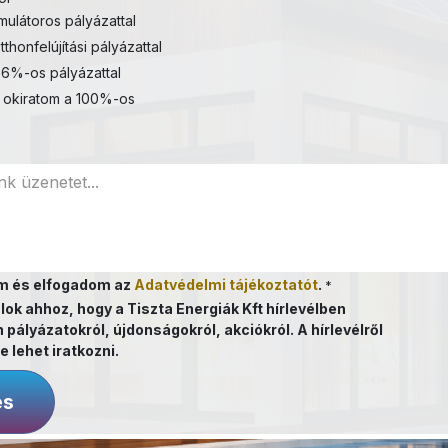
ulátoros pályázattal
tthonfelújítási pályázattal
6%-os pályázattal
 okiratom a 100%-os
m és elfogadom az
Adatvédelmi tájékoztatót
.
*
lok ahhoz, hogy a Tiszta Energiák Kft hírlevélben
 pályázatokról, újdonságokról, akciókról. A hírlevélről
e lehet iratkozni.
és