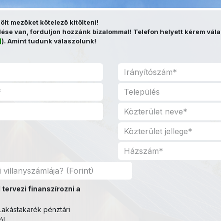
elölt mezőket kötelező kitölteni!
se van, forduljon hozzánk bizalommal! Telefon helyett kérem vála
]
). Amint tudunk válaszolunk!
 tervezi finanszírozni a
akástakarék pénztári
ól