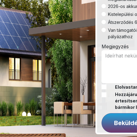
2026-os akkum
Kistelepülési o
Átszerződés 6
Van támogatói
pályázathoz
Megjegyzés
Elolvasta
Hozzájáru
értesítsen
bármikor l
Beküld