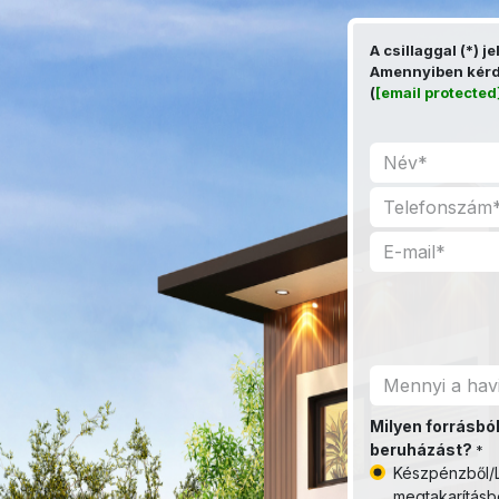
Kihagyás és továbblépés a tartalomhoz
A csillaggal (*) j
Amennyiben kérdé
(
[email protected
Milyen forrásból
beruházást?
*
Készpénzből/L
megtakarításb