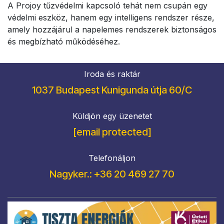
A Projoy tűzvédelmi kapcsoló tehát nem csupán egy
védelmi eszköz, hanem egy intelligens rendszer része,
amely hozzájárul a napelemes rendszerek biztonságos
és megbízható működéséhez.
Iroda és raktár
1037 Budapest Kunigunda útja 60/C
Küldjön egy üzenetet
[email protected]
Telefonáljon
Nagyker.: +36 20 469 27 70