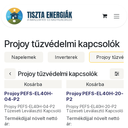
Kihagyás és továbblépés a tartalomhoz
Projoy tűzvédelmi kapcsolók
Napelemek
Inverterek
Projoy tűzvéd
Projoy tűzvédelmi kapcsolók
Kosárba
Kosárba
Projoy PEFS-EL40H-
Projoy PEFS-EL40H-20-
04-P2
P2
Projoy PEFS-EL40H-04-P2
Projoy PEFS-EL40H-20-P2
Tűzeseti Leválasztó Kapcsoló
Tűzeseti Leválasztó Kapcsoló
Termékdíjjal növelt nettó
Termékdíjjal növelt nettó
ár:
ár: