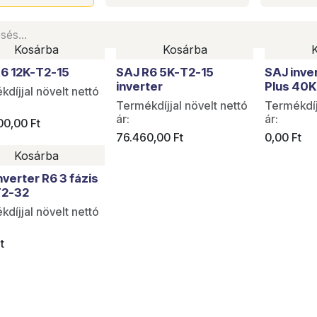
Kosárba
Kosárba
Utolsó da
6 12K-T2-15
SAJ R6 5K-T2-15
SAJ inve
inverter
Plus 40K
díjjal növelt nettó
Termékdíjjal növelt nettó
Termékdíj
ár:
ár:
00,00
Ft
76.460,00
Ft
0,00
Ft
Kosárba
nverter R6 3 fázis
T2-32
díjjal növelt nettó
t