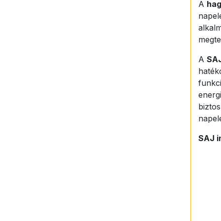
A
hag
napel
alkalm
megter
A
SA
haték
funkc
energi
biztos
napel
SAJ i