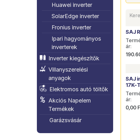
Huawei inverter
SolarEdge inverter
Fronius inverter
SAJ R
Ipari hagyományos
Termék
ár:
inverterek
190.6
Inverter kiegészítők
Villanyszerelési
anyagok
SAJ i
17K-
Elektromos autó töltők
Termék
ár:
Akciós Napelem
0,00
F
Termékek
Garázsvásár