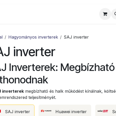
al
Munkatársaink
Egyedi ajánlat
Sz
al
Hagyományos inverterek
SAJ inverter
J inverter
J Inverterek: Megbízhat
thonodnak
 inverterek
megbízható és halk működést kínálnak, költsé
emrendszered teljesítményét.
SAJ inverter
Huawei inverter
S