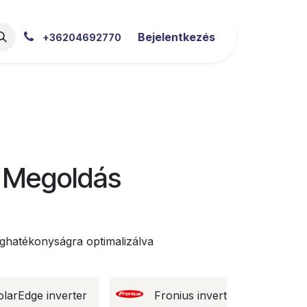
akértői Blog
Letöltések
Bejelentkezés
+36204692770
ó Megoldás
ghatékonyságra optimalizálva
olarEdge inverter
Fronius inverter
Ipari