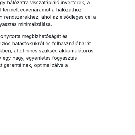
gy hálózatra visszatápláló inverterek, a
l termelt egyenáramot a hálózathoz
an rendszerekhez, ahol az elsődleges cél a
yasztás minimalizálása.
zonyította megbízhatóságát és
rziós hatásfokukról és felhasználóbarát
etekben, ahol nincs szükség akkumulátoros
gy egy nagy, egyenletes fogyasztás
garantálnak, optimalizálva a