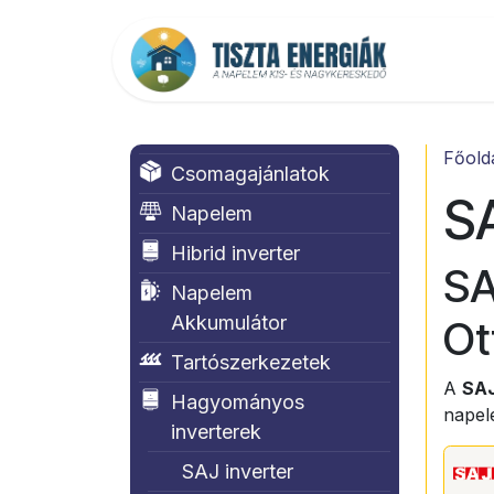
Kihagyás és továbblépés a tartalomhoz
Főold
Főold
Csomagajánlatok
SA
Napelem
Hibrid inverter
SA
Napelem
Akkumulátor
Ot
Tartószerkezetek
A
SAJ
Hagyományos
napel
inverterek
SAJ inverter