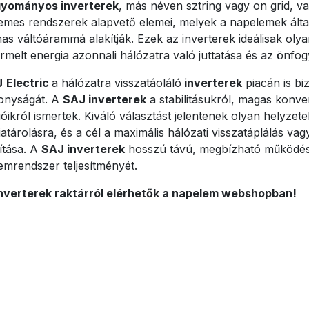
yományos inverterek
, más néven sztring vagy on grid, va
emes rendszerek alapvető elemei, melyek a napelemek álta
as váltóárammá alakítják. Ezek az inverterek ideálisak oly
melt energia azonnali hálózatra való juttatása és az önfog
J
Electric
a hálózatra visszatáoláló
inverterek
piacán is bi
onyságát. A
SAJ inverterek
a stabilitásukról, magas konve
ióikról ismertek. Kiváló választást jelentenek olyan helyz
atárolásra, és a cél a maximális hálózati visszatáplálás va
ítása. A
SAJ inverterek
hosszú távú, megbízható működést 
emrendszer teljesítményét.
nverterek raktárról elérhetők a napelem webshopban!