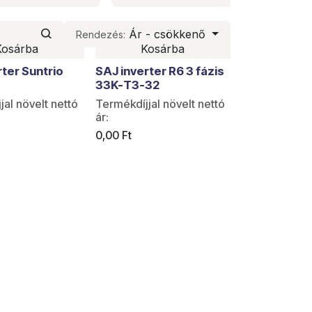
Ár - csökkenő
Rendezés:
Kosárba
Kosárba
rabok
rter Suntrio
SAJ inverter R6 3 fázis
33K-T3-32
jal növelt nettó
Termékdíjjal növelt nettó
ár:
0,00
Ft