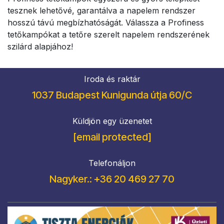
tesznek lehetővé, garantálva a napelem rendszer
hosszú távú megbízhatóságát. Válassza a Profiness
tetőkampókat a tetőre szerelt napelem rendszerének
szilárd alapjához!
Iroda és raktár
1037 Budapest Kunigunda útja 60/C
Küldjön egy üzenetet
[email protected]
Telefonáljon
Nagyker.: +36 20 469 27 70