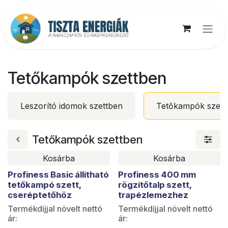
Kihagyás és továbblépés a tartalomhoz
Tetőkampók szettben
Leszorító idomok szettben
Tetőkampók szett
Tetőkampók szettben
Kosárba
Kosárba
Profiness Basic állítható
Profiness 400 mm
tetőkampó szett,
rögzítőtalp szett,
cseréptetőhöz
trapézlemezhez
Termékdíjjal növelt nettó
Termékdíjjal növelt nettó
ár:
ár: