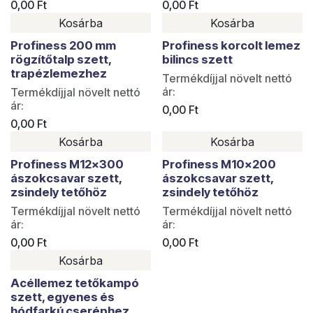
0,00
Ft
0,00
Ft
Kosárba
Kosárba
Profiness 200 mm
Profiness korcolt lemez
rögzítőtalp szett,
bilincs szett
trapézlemezhez
Termékdíjjal növelt nettó
ár:
Termékdíjjal növelt nettó
ár:
0,00
Ft
0,00
Ft
Kosárba
Kosárba
Profiness M12x300
Profiness M10x200
ászokcsavar szett,
ászokcsavar szett,
zsindely tetőhöz
zsindely tetőhöz
Termékdíjjal növelt nettó
Termékdíjjal növelt nettó
ár:
ár:
0,00
Ft
0,00
Ft
Kosárba
Acéllemez tetőkampó
szett, egyenes és
hódfarkú cseréphez