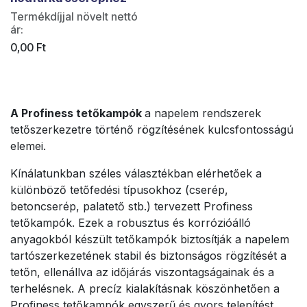
Termékdíjjal növelt nettó
ár:
0,00
Ft
A Profiness tetőkampók
a napelem rendszerek
tetőszerkezetre történő rögzítésének kulcsfontosságú
elemei.
Kínálatunkban széles választékban elérhetőek a
különböző tetőfedési típusokhoz (cserép,
betoncserép, palatető stb.) tervezett Profiness
tetőkampók. Ezek a robusztus és korrózióálló
anyagokból készült tetőkampók biztosítják a napelem
tartószerkezetének stabil és biztonságos rögzítését a
tetőn, ellenállva az időjárás viszontagságainak és a
terhelésnek. A precíz kialakításnak köszönhetően a
Profiness tetőkampók egyszerű és gyors telepítést