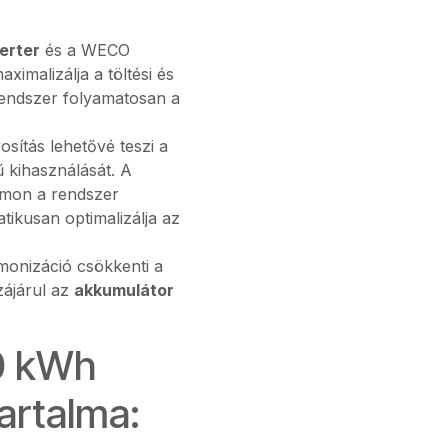
verter
és a WECO
ximalizálja a töltési és
 rendszer folyamatosan a
rosítás lehetővé teszi a
ű kihasználását. A
omon a rendszer
ikusan optimalizálja az
rmonizáció csökkenti a
zájárul az
akkumulátor
0 kWh
artalma: