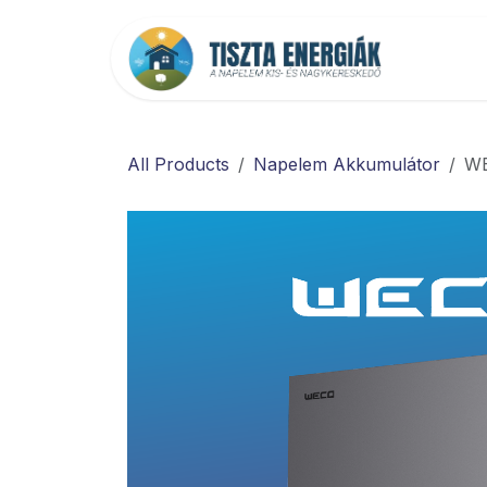
Kihagyás és továbblépés a tartalomhoz
Főold
All Products
Napelem Akkumulátor
WE