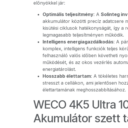
előnyökkel jár:
Optimális teljesítmény
: A
Solinteg in
akkumulátor közötti precíz adatcsere ma
kisütési ciklusok hatékonyságát, így a
legmagasabb teljesítményen működik.
Intelligens energiagazdálkodás
: A pá
komplex, intelligens funkciók teljes kör
felhasználó valós időben követheti ny
működését, és az okos vezérlés automat
energiatárolást.
Hosszabb élettartam
: A tökéletes ha
stresszt a cellákon, ami jelentősen hoz
élettartamának meghosszabbításához.
WECO 4K5 Ultra 1
Akumulátor szett t