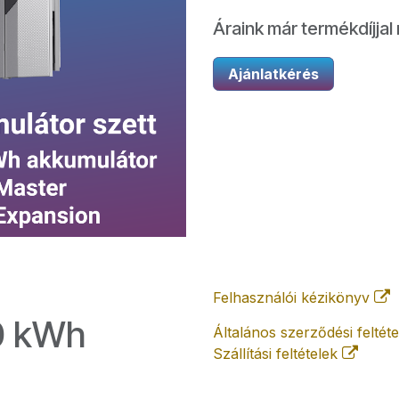
Áraink már termékdíjjal 
Ajánlatkérés
Felhasználói kézikönyv
0 kWh
Általános szerződési feltét
Szállítási feltételek