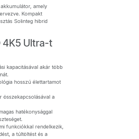
n akkumulátor, amely
 tervezve. Kompakt
sztás Solinteg hibrid
4K5 Ultra-t
si kapacitásával akár több
nát.
ológia hosszú élettartamot
 összekapcsolásával a
magas hatékonysággal
szteséget.
mi funkciókkal rendelkezik,
t, a túltöltést és a