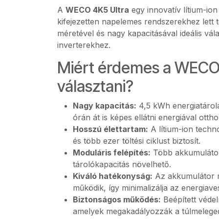
A
WECO 4K5 Ultra
egy innovatív lítium-io
kifejezetten napelemes rendszerekhez lett
méretével és nagy kapacitásával ideális vála
inverterekhez.
Miért érdemes a WECO 
választani?
Nagy kapacitás:
4,5 kWh energiatárolá
órán át is képes ellátni energiával ottho
Hosszú élettartam:
A lítium-ion techn
és több ezer töltési ciklust biztosít.
Moduláris felépítés:
Több akkumulátor
tárolókapacitás növelhető.
Kiváló hatékonyság:
Az akkumulátor 
működik, így minimalizálja az energiave
Biztonságos működés:
Beépített védel
amelyek megakadályozzák a túlmelegedés