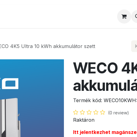
al
Munkatársaink
Egyedi ajánlat
Sz
CO 4K5 Ultra 10 kWh akkumulátor szett
WECO 4K5
akkumulá
Termék kód:
WECO10KWH
(0 review)
Raktáron
Itt jelentkezhet magánsze