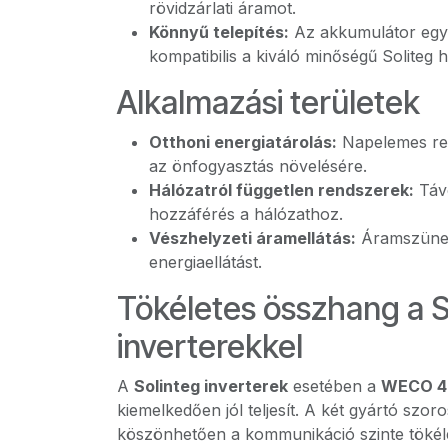
rövidzárlati áramot.
Könnyű telepítés:
Az akkumulátor egys
kompatibilis a kiváló minőségű Soliteg h
Alkalmazási területek
Otthoni energiatárolás:
Napelemes ren
az önfogyasztás növelésére.
Hálózatról független rendszerek:
Távo
hozzáférés a hálózathoz.
Vészhelyzeti áramellátás:
Áramszünete
energiaellátást.
Tökéletes összhang a S
inverterekkel
A
Solinteg inverterek
esetében a
WECO 4K
kiemelkedően jól teljesít. A két gyártó sz
köszönhetően a kommunikáció szinte tökéle