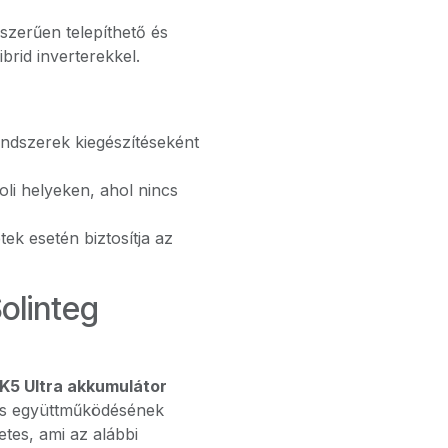
zerűen telepíthető és
ibrid inverterekkel.
dszerek kiegészítéseként
li helyeken, ahol nincs
k esetén biztosítja az
olinteg
5 Ultra akkumulátor
oros együttműködésének
tes, ami az alábbi