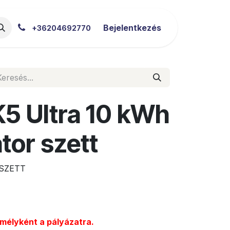
akértői Blog
Letöltések
Bejelentkezés
+36204692770
 Ultra 10 kWh
tor szett
SZETT
mélyként a pályázatra.