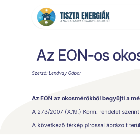
Kihagyás és továbblépés a tartalomhoz
Főold
Az EON-os okos
Szerző: Lendvay Gábor
Az EON az okosmérőkből begyűjti a mé
A 273/2007 (X.19.) Korm. rendelet szerint 
A következő térkép pirossal ábrázolt ter