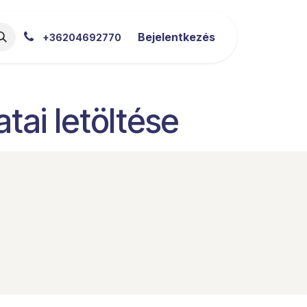
akértői Blog
Letöltések
Bejelentkezés
+36204692770
ai letöltése