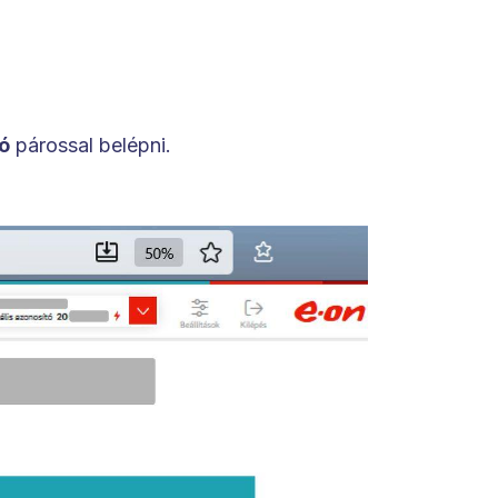
zó
párossal belépni.