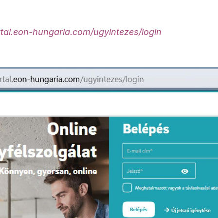
rtal.eon-hungaria.com/ugyinte​zes/login