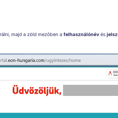
ztrálni, majd a zöld mezőben a
felhasználónév
és
jels