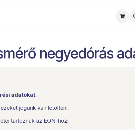
al
Munkatársaink
Egyedi ajánlat
Sz
mérő negyedórás adat
rési adatokat.
ezeket jogunk van letölteni.
ületei tartoznak az EON-hoz: