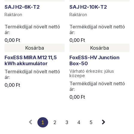
SAJ H2-6K-T2
SAJ H2-10K-T2
Raktáron
Raktáron
Termékdíjjal növelt nettó
Termékdíjjal növelt nettó
ár:
ár:
0,00
Ft
0,00
Ft
Kosárba
Kosárba
FoxESS MIRA M12 11,5
FoxESS-HV Junction
kWh akkumulátor
Box-50
Termékdíjjal növelt nettó
Várható érkezés: július
közepe
ár:
Termékdíjjal növelt nettó
0,00
Ft
ár:
0,00
Ft
1
2
3
4
5