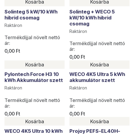
Kosárba
Kosárba
Solinteg 5 kW/10 kWh
Solinteg + WECO 5
hibrid csomag
kW/10 kWh hibrid
csomag
Raktáron
Raktáron
Termékdíjjal növelt nettó
ár:
Termékdíjjal növelt nettó
ár:
0,00
Ft
0,00
Ft
Kosárba
Kosárba
Pylontech Force H3 10
WECO 4K5 Ultra 5 kWh
kWh Akkumulátor szett
akkumulátor szett
Raktáron
Raktáron
Termékdíjjal növelt nettó
Termékdíjjal növelt nettó
ár:
ár:
0,00
Ft
0,00
Ft
Kosárba
Kosárba
WECO 4K5 Ultra 10 kWh
Projoy PEFS-EL40H-