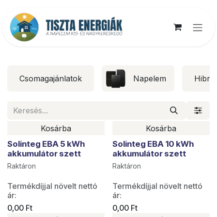
Kihagyás és továbblépés a tartalomhoz
Csomagajánlatok
Napelem
Hibrid
Kosárba
Kosárba
Solinteg EBA 5 kWh
Solinteg EBA 10 kWh
akkumulátor szett
akkumulátor szett
Raktáron
Raktáron
Termékdíjjal növelt nettó
Termékdíjjal növelt nettó
ár:
ár:
0,00
Ft
0,00
Ft