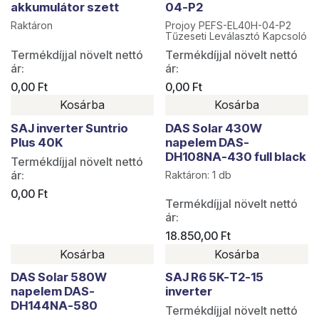
akkumulátor szett
04-P2
Raktáron
Projoy PEFS-EL40H-04-P2
Tűzeseti Leválasztó Kapcsoló
Termékdíjjal növelt nettó
Termékdíjjal növelt nettó
ár:
ár:
0,00
Ft
0,00
Ft
Kosárba
Kosárba
Utolsó darabok
SAJ inverter Suntrio
DAS Solar 430W
Plus 40K
napelem DAS-
DH108NA-430 full black
Termékdíjjal növelt nettó
ár:
Raktáron: 1 db
0,00
Ft
Termékdíjjal növelt nettó
ár:
18.850,00
Ft
Kosárba
Kosárba
DAS Solar 580W
SAJ R6 5K-T2-15
napelem DAS-
inverter
DH144NA-580
Termékdíjjal növelt nettó