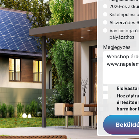
2026-os akkum
Kistelepülési o
Átszerződés 6
Van támogatói
pályázathoz
Megjegyzés
Elolvasta
Hozzájáru
értesítsen
bármikor l
Beküld