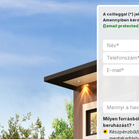
Kihagyás és továbblépés a tartalomhoz
A csillaggal (*) j
Amennyiben kérdé
(
[email protected
Milyen forrásból
beruházást?
*
Készpénzből/L
megtakarításb