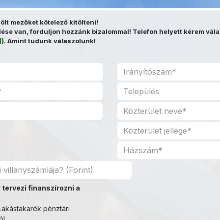
elölt mezőket kötelező kitölteni!
se van, forduljon hozzánk bizalommal! Telefon helyett kérem vála
]
). Amint tudunk válaszolunk!
 tervezi finanszírozni a
akástakarék pénztári
ól