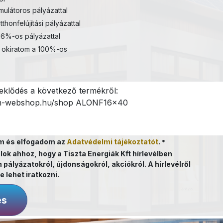
ulátoros pályázattal
tthonfelújítási pályázattal
6%-os pályázattal
 okiratom a 100%-os
m és elfogadom az
Adatvédelmi tájékoztatót
.
*
lok ahhoz, hogy a Tiszta Energiák Kft hírlevélben
 pályázatokról, újdonságokról, akciókról. A hírlevélről
e lehet iratkozni.
és