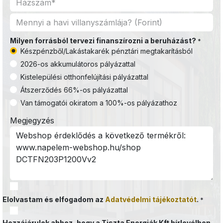
Milyen forrásból tervezi finanszírozni a beruházást?
*
Készpénzből/Lakástakarék pénztári megtakarításból
2026-os akkumulátoros pályázattal
Kistelepülési otthonfelújítási pályázattal
Átszerződés 66%-os pályázattal
Van támogatói okiratom a 100%-os pályázathoz
Megjegyzés
Elolvastam és elfogadom az
Adatvédelmi tájékoztatót
.
*
Hozzájárulok ahhoz, hogy a Tiszta Energiák Kft hírlevélben