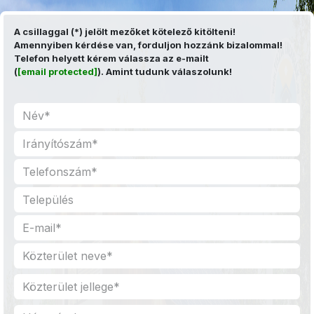
Kihagyás és továbblépés a tartalomhoz
A csillaggal (*) jelölt mezőket kötelező kitölteni!
Amennyiben kérdése van, forduljon hozzánk bizalommal!
Telefon helyett kérem válassza az e-mailt
(
[email protected]
). Amint tudunk válaszolunk!