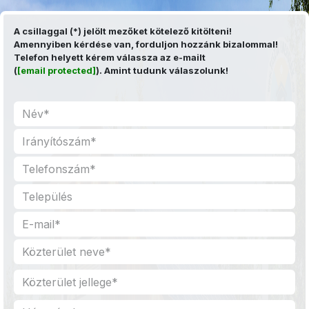
Kihagyás és továbblépés a tartalomhoz
A csillaggal (*) jelölt mezőket kötelező kitölteni!
Amennyiben kérdése van, forduljon hozzánk bizalommal!
Telefon helyett kérem válassza az e-mailt
(
[email protected]
). Amint tudunk válaszolunk!