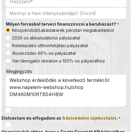
Milyen forrásból tervezi finanszírozni a beruházást?
*
Készpénzből/Lakástakarék pénztári megtakarításból
2026-os akkumulátoros pályázattal
Kistelepülési otthonfelújítási pályázattal
Átszerződés 66%-os pályázattal
Van támogatói okiratom a 100%-os pályázathoz
Megjegyzés
Elolvastam és elfogadom az
Adatvédelmi tájékoztatót
.
*
Hozzájárulok ahhoz, hogy a Tiszta Energiák Kft hírlevélben