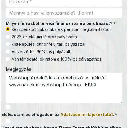
Milyen forrásból tervezi finanszírozni a beruházást?
*
Készpénzből/Lakástakarék pénztári megtakarításból
2026-os akkumulátoros pályázattal
Kistelepülési otthonfelújítási pályázattal
Átszerződés 66%-os pályázattal
Van támogatói okiratom a 100%-os pályázathoz
Megjegyzés
Elolvastam és elfogadom az
Adatvédelmi tájékoztatót
.
*
Hozzájárulok ahhoz, hogy a Tiszta Energiák Kft hírlevélben