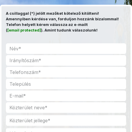
Kihagyás és továbblépés a tartalomhoz
A csillaggal (*) jelölt mezőket kötelező kitölteni!
Amennyiben kérdése van, forduljon hozzánk bizalommal!
Telefon helyett kérem válassza az e-mailt
(
[email protected]
). Amint tudunk válaszolunk!