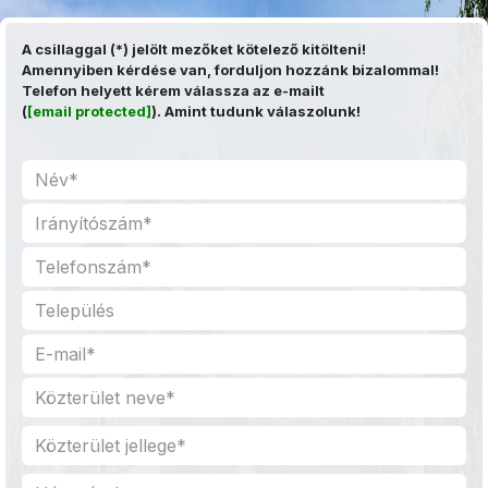
Kihagyás és továbblépés a tartalomhoz
A csillaggal (*) jelölt mezőket kötelező kitölteni!
Amennyiben kérdése van, forduljon hozzánk bizalommal!
Telefon helyett kérem válassza az e-mailt
(
[email protected]
). Amint tudunk válaszolunk!