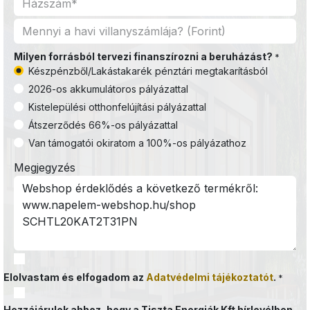
Milyen forrásból tervezi finanszírozni a beruházást?
*
Készpénzből/Lakástakarék pénztári megtakarításból
2026-os akkumulátoros pályázattal
Kistelepülési otthonfelújítási pályázattal
Átszerződés 66%-os pályázattal
Van támogatói okiratom a 100%-os pályázathoz
Megjegyzés
Elolvastam és elfogadom az
Adatvédelmi tájékoztatót
.
*
Hozzájárulok ahhoz, hogy a Tiszta Energiák Kft hírlevélben