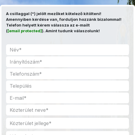
Kihagyás és továbblépés a tartalomhoz
A csillaggal (*) jelölt mezőket kötelező kitölteni!
Amennyiben kérdése van, forduljon hozzánk bizalommal!
Telefon helyett kérem válassza az e-mailt
(
[email protected]
). Amint tudunk válaszolunk!