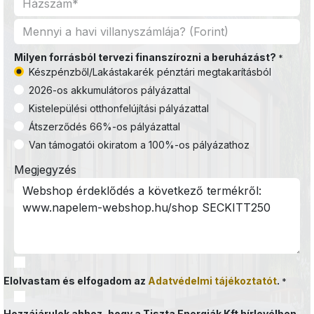
Milyen forrásból tervezi finanszírozni a beruházást?
*
Készpénzből/Lakástakarék pénztári megtakarításból
2026-os akkumulátoros pályázattal
Kistelepülési otthonfelújítási pályázattal
Átszerződés 66%-os pályázattal
Van támogatói okiratom a 100%-os pályázathoz
Megjegyzés
Elolvastam és elfogadom az
Adatvédelmi tájékoztatót
.
*
Hozzájárulok ahhoz, hogy a Tiszta Energiák Kft hírlevélben