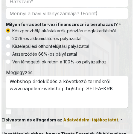
Milyen forrásból tervezi finanszírozni a beruházást?
*
Készpénzből/Lakástakarék pénztári megtakarításból
2026-os akkumulátoros pályázattal
Kistelepülési otthonfelújítási pályázattal
Átszerződés 66%-os pályázattal
Van támogatói okiratom a 100%-os pályázathoz
Megjegyzés
Elolvastam és elfogadom az
Adatvédelmi tájékoztatót
.
*
Hozzájárulok ahhoz, hogy a Tiszta Energiák Kft hírlevélben