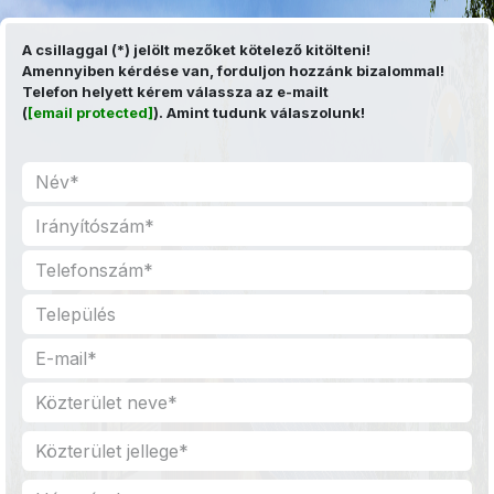
Kihagyás és továbblépés a tartalomhoz
A csillaggal (*) jelölt mezőket kötelező kitölteni!
Amennyiben kérdése van, forduljon hozzánk bizalommal!
Telefon helyett kérem válassza az e-mailt
(
[email protected]
). Amint tudunk válaszolunk!