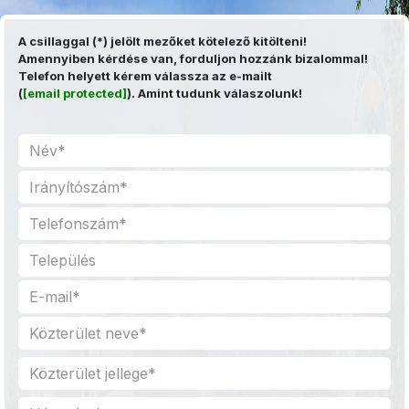
Kihagyás és továbblépés a tartalomhoz
A csillaggal (*) jelölt mezőket kötelező kitölteni!
Amennyiben kérdése van, forduljon hozzánk bizalommal!
Telefon helyett kérem válassza az e-mailt
(
[email protected]
). Amint tudunk válaszolunk!