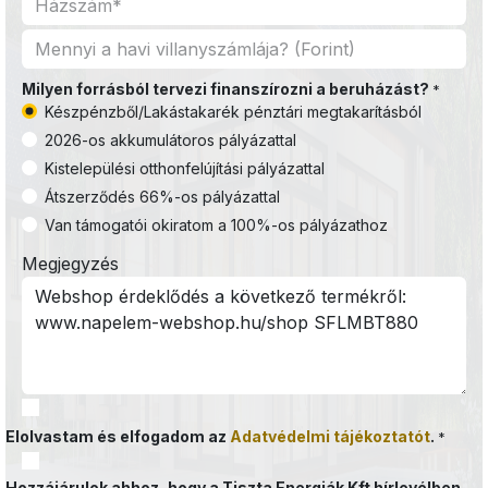
Milyen forrásból tervezi finanszírozni a beruházást?
*
Készpénzből/Lakástakarék pénztári megtakarításból
2026-os akkumulátoros pályázattal
Kistelepülési otthonfelújítási pályázattal
Átszerződés 66%-os pályázattal
Van támogatói okiratom a 100%-os pályázathoz
Megjegyzés
Elolvastam és elfogadom az
Adatvédelmi tájékoztatót
.
*
Hozzájárulok ahhoz, hogy a Tiszta Energiák Kft hírlevélben