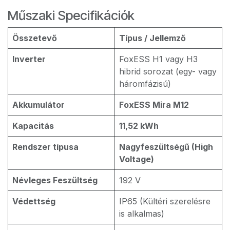
Műszaki Specifikációk
Összetevő
Típus / Jellemző
Inverter
FoxESS H1 vagy H3
hibrid sorozat (egy- vagy
háromfázisú)
Akkumulátor
FoxESS Mira M12
Kapacitás
11,52 kWh
Rendszer típusa
Nagyfeszültségű (High
Voltage)
Névleges Feszültség
192 V
Védettség
IP65 (Kültéri szerelésre
is alkalmas)