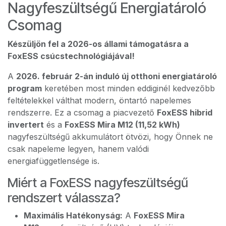
Nagyfeszültségű Energiatároló
Csomag
Készüljön fel a 2026-os állami támogatásra a
FoxESS csúcstechnológiájával!
A
2026. február 2-án induló új otthoni energiatároló
program
keretében most minden eddiginél kedvezőbb
feltételekkel válthat modern, öntartó napelemes
rendszerre. Ez a csomag a piacvezető
FoxESS hibrid
invertert
és a
FoxESS Mira M12 (11,52 kWh)
nagyfeszültségű akkumulátort ötvözi, hogy Önnek ne
csak napeleme legyen, hanem valódi
energiafüggetlensége is.
Miért a FoxESS nagyfeszültségű
rendszert válassza?
Maximális Hatékonyság:
A
FoxESS Mira