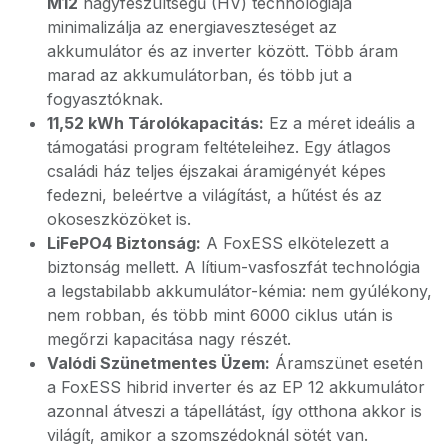
M12
nagyfeszültségű (HV) technológiája
minimalizálja az energiaveszteséget az
akkumulátor és az inverter között. Több áram
marad az akkumulátorban, és több jut a
fogyasztóknak.
11,52 kWh Tárolókapacitás:
Ez a méret ideális a
támogatási program feltételeihez. Egy átlagos
családi ház teljes éjszakai áramigényét képes
fedezni, beleértve a világítást, a hűtést és az
okoseszközöket is.
LiFePO4 Biztonság:
A FoxESS elkötelezett a
biztonság mellett. A lítium-vasfoszfát technológia
a legstabilabb akkumulátor-kémia: nem gyúlékony,
nem robban, és több mint 6000 ciklus után is
megőrzi kapacitása nagy részét.
Valódi Szünetmentes Üzem:
Áramszünet esetén
a FoxESS hibrid inverter és az EP 12 akkumulátor
azonnal átveszi a tápellátást, így otthona akkor is
világít, amikor a szomszédoknál sötét van.