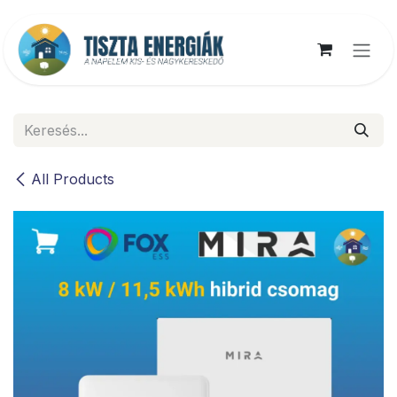
Kihagyás és továbblépés a tartalomhoz
All Products