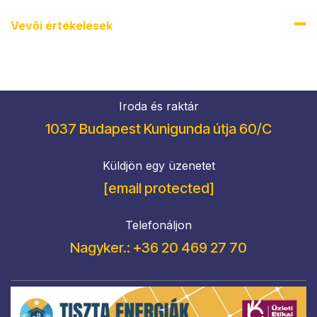
Vevői értékel​ések
Iroda és raktár
1037 Budapest Kunigunda útja 60/C
Küldjön egy üzenetet
[email protected]
Telefonáljon
Nagyker.: +36 20 469 27 70