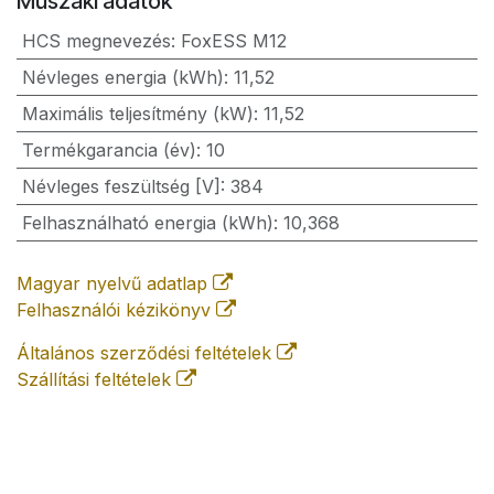
Műszaki adatok
HCS megnevezés
:
FoxESS M12
Névleges energia (kWh)
:
11,52
Maximális teljesítmény (kW)
:
11,52
Termékgarancia (év)
:
10
Névleges feszültség [V]
:
384
Felhasználható energia (kWh)
:
10,368
Magyar nyelvű adatlap
Felhasználói kézikönyv
Általános szerződési feltételek
Szállítási feltételek