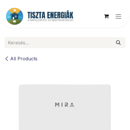
Kihagyás és továbblépés a tartalomhoz
All Products