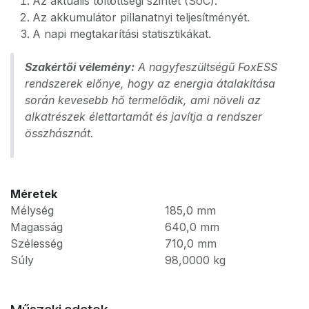
Az aktuális töltöttségi szintet (SoC).
Az akkumulátor pillanatnyi teljesítményét.
A napi megtakarítási statisztikákat.
Szakértői vélemény:
A nagyfeszültségű FoxESS
rendszerek előnye, hogy az energia átalakítása
során kevesebb hő termelődik, ami növeli az
alkatrészek élettartamát és javítja a rendszer
összhásznát.
Méretek
Mélység
185,0
mm
Magasság
640,0
mm
Szélesség
710,0
mm
Súly
98,0000
kg