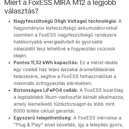
Miért a FoxESS MIRA M12 a legjobb
választás?
Nagyfeszültségű (High Voltage) technológia:
A
hagyományos kisfeszültségű akkumulátorokkal
szemben a FoxESS nagyfeszültségű rendszere
hatékonyabb energiaátvitelt és gyorsabb
válaszidőt tesz lehetővé a fogyasztási csúcsok
idején.
Pontos 11,52 kWh kapacitás:
Ez a méret ideális
egy családi ház teljes éjszakai áramellátásának
fedezésére, segítve a FoxESS felhasználókat a
maximális önfogyasztás elérésében.
Biztonságos LiFePO4 cellák:
A FoxESS kizárólag
a legstabilabb lítium-vasfoszfát kémiát alkalmazza,
amely kiemelkedő tűzbiztonságot és több mint
6000 töltési ciklust garantál.
Egyszerű telepíthetőség:
A FoxESS mérnökei a
"Plug & Play" elvet követték, így a telepítés gyors,