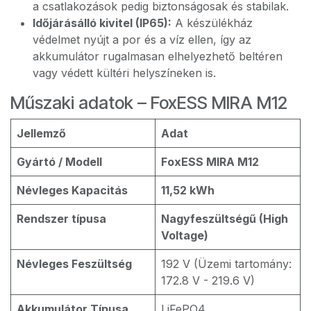
a csatlakozások pedig biztonságosak és stabilak.
Időjárásálló kivitel (IP65):
A készülékház
védelmet nyújt a por és a víz ellen, így az
akkumulátor rugalmasan elhelyezhető beltéren
vagy védett kültéri helyszíneken is.
Műszaki adatok – FoxESS MIRA M12
Jellemző
Adat
Gyártó / Modell
FoxESS MIRA M12
Névleges Kapacitás
11,52 kWh
Rendszer típusa
Nagyfeszültségű (High
Voltage)
Névleges Feszültség
192 V (Üzemi tartomány:
172.8 V - 219.6 V)
Akkumulátor Típusa
LiFePO4