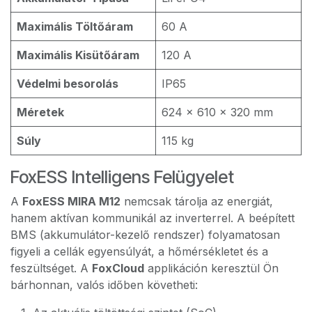
Maximális Töltőáram
60 A
Maximális Kisütőáram
120 A
Védelmi besorolás
IP65
Méretek
624 x 610 x 320 mm
Súly
115 kg
FoxESS Intelligens Felügyelet
A
FoxESS MIRA M12
nemcsak tárolja az energiát,
hanem aktívan kommunikál az inverterrel. A beépített
BMS (akkumulátor-kezelő rendszer) folyamatosan
figyeli a cellák egyensúlyát, a hőmérsékletet és a
feszültséget. A
FoxCloud
applikáción keresztül Ön
bárhonnan, valós időben követheti: