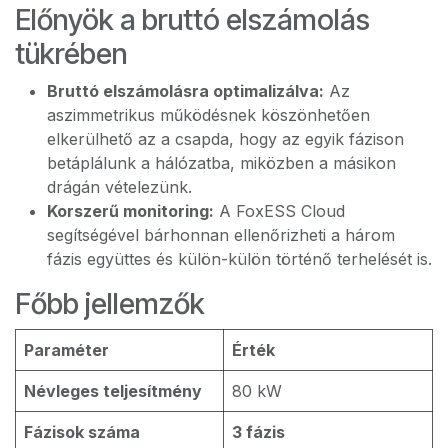
Előnyök a bruttó elszámolás
tükrében
Bruttó elszámolásra optimalizálva:
Az
aszimmetrikus működésnek köszönhetően
elkerülhető az a csapda, hogy az egyik fázison
betáplálunk a hálózatba, miközben a másikon
drágán vételezünk.
Korszerű monitoring:
A FoxESS Cloud
segítségével bárhonnan ellenőrizheti a három
fázis együttes és külön-külön történő terhelését is.
Főbb jellemzők
Paraméter
Érték
Névleges teljesítmény
80 kW
Fázisok száma
3 fázis