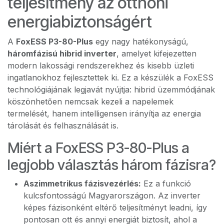
teljesítmény az otthoni
energiabiztonságért
A
FoxESS P3-80-Plus
egy nagy hatékonyságú,
háromfázisú hibrid inverter
, amelyet kifejezetten
modern lakossági rendszerekhez és kisebb üzleti
ingatlanokhoz fejlesztettek ki. Ez a készülék a FoxESS
technológiájának legjavát nyújtja: hibrid üzemmódjának
köszönhetően nemcsak kezeli a napelemek
termelését, hanem intelligensen irányítja az energia
tárolását és felhasználását is.
Miért a FoxESS P3-80-Plus a
legjobb választás három fázisra?
Aszimmetrikus fázisvezérlés:
Ez a funkció
kulcsfontosságú Magyarországon. Az inverter
képes fázisonként eltérő teljesítményt leadni, így
pontosan ott és annyi energiát biztosít, ahol a