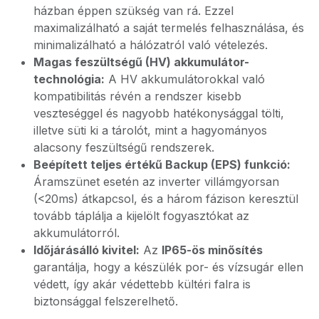
házban éppen szükség van rá. Ezzel
maximalizálható a saját termelés felhasználása, és
minimalizálható a hálózatról való vételezés.
Magas feszültségű (HV) akkumulátor-
technológia:
A HV akkumulátorokkal való
kompatibilitás révén a rendszer kisebb
veszteséggel és nagyobb hatékonysággal tölti,
illetve süti ki a tárolót, mint a hagyományos
alacsony feszültségű rendszerek.
Beépített teljes értékű Backup (EPS) funkció:
Áramszünet esetén az inverter villámgyorsan
(<20ms) átkapcsol, és a három fázison keresztül
tovább táplálja a kijelölt fogyasztókat az
akkumulátorról.
Időjárásálló kivitel:
Az
IP65-ös minősítés
garantálja, hogy a készülék por- és vízsugár ellen
védett, így akár védettebb kültéri falra is
biztonsággal felszerelhető.