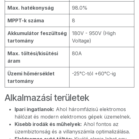
Max. hatékonyság
98.0%
MPPT-k száma
8
Akkumulátor feszültség
180V - 950V (High
tartomány
Voltage)
Max. töltési/kisütési
80A
áram
Üzemi hőmérséklet
-25°C-tól +60°C-ig
tartomány
Alkalmazási területek
Ipari ingatlanok:
Ahol háromfázisú elektromos
hálózat és modern elektromos gépek üzemelnek.
Kisebb irodák és műhelyek:
Ahol fontos az
üzembiztonság és a villanyszámla optimalizálása.
Elektromos autó töltés:
Kiváló alapja lehet egy