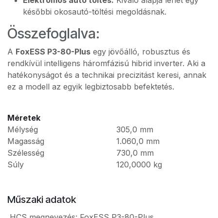
későbbi okosautó-töltési megoldásnak.
Összefoglalva:
A
FoxESS P3-80-Plus
egy jövőálló, robusztus és
rendkívül intelligens háromfázisú hibrid inverter. Aki a
hatékonyságot és a technikai precizitást keresi, annak
ez a modell az egyik legbiztosabb befektetés.
Méretek
Mélység
305,0
mm
Magasság
1.060,0
mm
Szélesség
730,0
mm
Súly
120,0000
kg
Műszaki adatok
HCS megnevezés
:
FoxESS P3-80-Plus