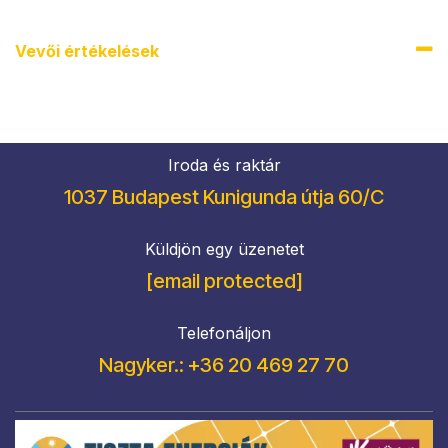
Vevői értékel​ések
Iroda és raktár
1037 Budapest Kunigunda útja 60/C
Küldjön egy üzenetet
[email protected]
Telefonáljon
Nagyker.: +36 20 469 27 70