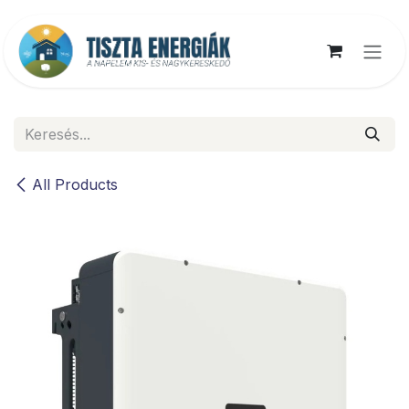
Kihagyás és továbblépés a tartalomhoz
All Products