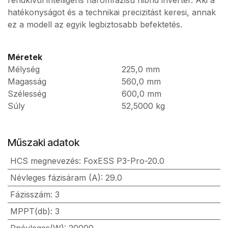
rendkívül intelligens háromfázisú hibrid inverter. Aki a
hatékonyságot és a technikai precizitást keresi, annak
ez a modell az egyik legbiztosabb befektetés.
Méretek
Mélység
225,0
mm
Magasság
560,0
mm
Szélesség
600,0
mm
Súly
52,5000
kg
Műszaki adatok
HCS megnevezés
:
FoxESS P3-Pro-20.0
Névleges fázisáram (A)
:
29.0
Fázisszám
:
3
MPPT(db)
:
3