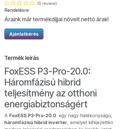
(0 review)
Rendelésre
Áraink már termékdíjjal növelt nettó árak!
Ajánlatkérés
Termék leírás
FoxESS P3-Pro-20.0:
Háromfázisú hibrid
teljesítmény az otthoni
energiabiztonságért
A
FoxESS P3-Pro-20.0
egy nagy hatékonyságú,
háromfázisú hibrid inverter
, amelyet kifejezetten