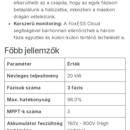
elkerülhető az a csapda, hogy az egyik fázison
betáplálunk a hálózatba, miközben a másikon
drágán vételezünk.
Korszerű monitoring:
A FoxESS Cloud
segítségével bárhonnan ellenőrizheti a három
fázis együttes és külön-külön történő terhelését is.
Főbb jellemzők
Paraméter
Érték
Névleges teljesítmény
20 kW
Fázisok száma
3 fázis
Max. hatékonyság
98.0%
MPPT-k száma
3
Akkumulátor feszültség
180V - 800V (High