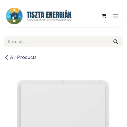
Kihagyás és továbblépés a tartalomhoz
All Products