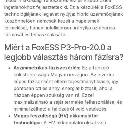
modern lakossági rendszerekhez és kisebb üzleti
ingatlanokhoz fejlesztettek ki. Ez a készülék a FoxESS
technológiájának legjavát nyújtja: hibrid üzemmódjának
köszönhetően nemcsak kezeli a napelemek
termelését, hanem intelligensen irányítja az energia
tárolását és felhasználását is.
Miért a FoxESS P3-Pro-20.0 a
legjobb választás három fázisra?
Aszimmetrikus fázisvezérlés:
Ez a funkció
kulcsfontosságú Magyarországon. Az inverter
képes fázisonként eltérő teljesítményt leadni, így
pontosan ott és annyi energiát biztosít, ahol a
házban éppen szükség van rá. Ezzel
maximalizálható a saját termelés felhasználása, és
minimalizálható a hálózatról való vételezés.
Magas feszültségű (HV) akkumulátor-
technológia:
A HV akkumulátorokkal való