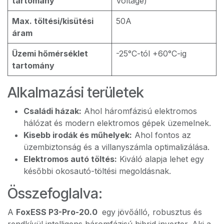
tartomány
Voltage)
Max. töltési/kisütési
50A
áram
Üzemi hőmérséklet
-25°C-tól +60°C-ig
tartomány
Alkalmazási területek
Családi házak:
Ahol háromfázisú elektromos
hálózat és modern elektromos gépek üzemelnek.
Kisebb irodák és műhelyek:
Ahol fontos az
üzembiztonság és a villanyszámla optimalizálása.
Elektromos autó töltés:
Kiváló alapja lehet egy
későbbi okosautó-töltési megoldásnak.
Összefoglalva:
A
FoxESS P3-Pro-20.0
egy jövőálló, robusztus és