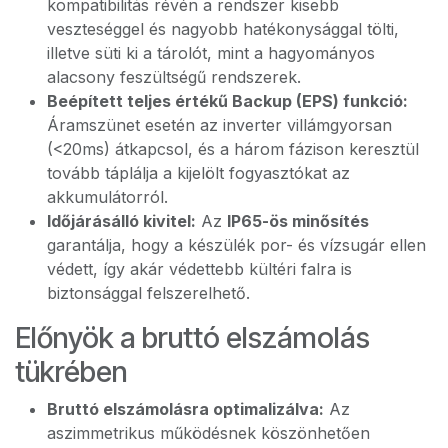
kompatibilitás révén a rendszer kisebb
veszteséggel és nagyobb hatékonysággal tölti,
illetve süti ki a tárolót, mint a hagyományos
alacsony feszültségű rendszerek.
Beépített teljes értékű Backup (EPS) funkció:
Áramszünet esetén az inverter villámgyorsan
(<20ms) átkapcsol, és a három fázison keresztül
tovább táplálja a kijelölt fogyasztókat az
akkumulátorról.
Időjárásálló kivitel:
Az
IP65-ös minősítés
garantálja, hogy a készülék por- és vízsugár ellen
védett, így akár védettebb kültéri falra is
biztonsággal felszerelhető.
Előnyök a bruttó elszámolás
tükrében
Bruttó elszámolásra optimalizálva:
Az
aszimmetrikus működésnek köszönhetően