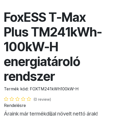
FoxESS T-Max
Plus TM241kWh-
100kW-H
energiatároló
rendszer
Termék kód:
FOXTM241kWh100kW-H
(0 review)
Rendelésre
Áraink már termékdíjjal növelt nettó árak!