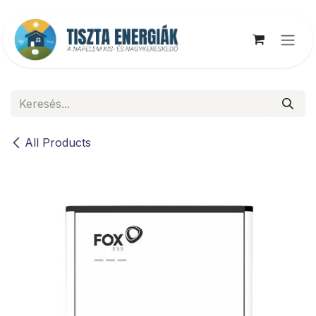
Kihagyás és továbblépés a tartalomhoz
All Products