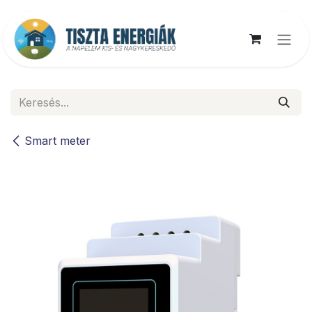
Kihagyás és továbblépés a tartalomhoz
Smart meter