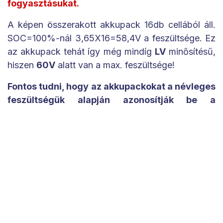
fogyasztásukat.
A képen összerakott akkupack 16db cellából áll.
SOC=100%-nál 3,65X16=58,4V a feszültsége. Ez
az akkupack tehát így még mindíg
LV
minősítésű,
hiszen
60V
alatt van a max. feszültsége!
Fontos tudni, hogy az akkupackokat a névleges
feszültségük alapján azonosítják be a
katalógusok.
A cellák névleges
feszültsége
3V
(ilyenkor persze az SOC=10%).
Az előbbi 16 cellás pack névleges
feszültsége
48V
(16X3V), miközben teljesen
feltöltve
58,4V
-on lesz.
Két akkupackot sorba kötve Unévl=96V,
USOC100=116,8V. És ebben a pillanatban a két
sorbakötött akkuval átbillenünk