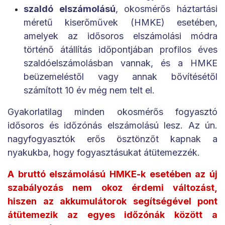
szaldó elszámolású
, okosmérős háztartási
méretű kiserőművek (HMKE) esetében,
amelyek az idősoros elszámolási módra
történő átállítás időpontjában profilos éves
szaldóelszámolásban vannak, és a HMKE
beüzemeléstől vagy annak bővítésétől
számított 10 év még nem telt el.
Gyakorlatilag minden okosmérős fogyasztó
idősoros és időzónás elszámolású lesz. Az ún.
nagyfogyasztók erős ösztönzőt kapnak a
nyakukba, hogy fogyasztásukat átütemezzék.
A bruttó elszámolású HMKE-k esetében az új
szabályozás nem okoz érdemi változást,
hiszen az akkumulátorok segítségével pont
átütemezik az egyes időzónák között a