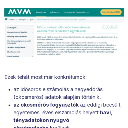
Ezek tehát most már konkrétumok:
az idősoros elszámolás a negyedórás
(okosmérős) adatok alapján történik,
az okosmérős fogyasztók
az eddigi becsült,
egyetemes, éves elszámolás helyett
havi,
tényadatokon nyugvó
elszámolásba
kerülnek,