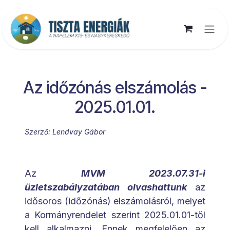
Kihagyás és továbblépés a tartalomhoz
Az időzónás elszámolás -
2025.01.01.
Szerző: Lendvay Gábor
Az
MVM 2023.07.31-i
üzletszabályzatában
olvashattunk
az
idősoros (időzónás) elszámolásról, melyet
a Kormányrendelet szerint 2025.01.01-től
kell alkalmazni. Ennek megfelelően az