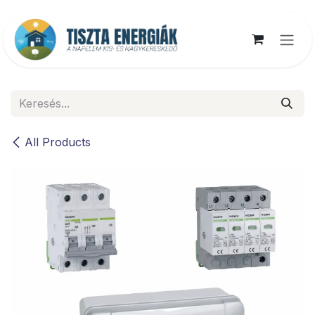
Kihagyás és továbblépés a tartalomhoz
All Products