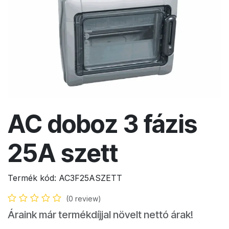
AC doboz 3 fázis
25A szett
Termék kód:
AC3F25ASZETT
(0 review)
Áraink már termékdíjjal növelt nettó árak!