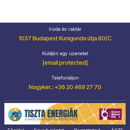
Iroda és raktár
1037 Budapest Kunigunda útja 60/C
Küldjön egy üzenetet
[email protected]
Telefonáljon
Nagyker.: +36 20 469 27 70