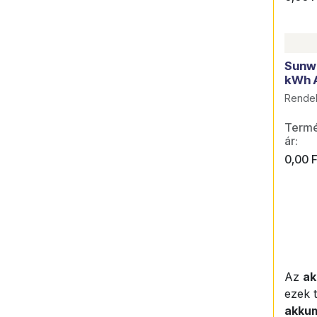
Sunw
kWh 
Rende
Termék
ár:
0,00
F
Az
ak
ezek 
akkum