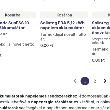
Kosárba
Kosárba
oda SunESS 10
Solinteg EBA 5,12 kWh
Solinteg
Akkumulátor
napelem akkumulátor
akkumul
összeköt
lésre
Termékdíjjal növelt nettó
ár:
Szeptembe
érkezik
díjjal növelt nettó
0,00
Ft
Termékdíj
ár:
t
0,00
Ft
1
2
kumulátorok napelemes rendszerekhez
létfontosságúak 
teszik lehetővé a
napenergia tárolását
és későbbi, rugalm
ulátorok
segítségével a napközben megtermelt energiát el