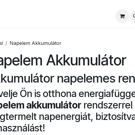
al
Munkatársaink
Egyedi ajánlat
Sz
al
Napelem Akkumulátor
apelem Akkumulátor
kumulátor napelemes ren
elje Ön is otthona energiafügg
pelem akkumulátor
rendszerrel 
termelt napenergiát, biztosítv
használást!