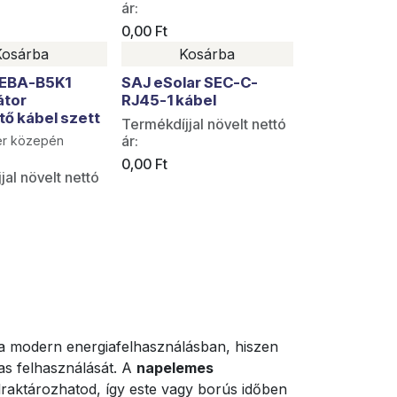
ár:
0,00
Ft
Kosárba
Kosárba
 EBA-B5K1
SAJ eSolar SEC-C-
átor
RJ45-1 kábel
ő kábel szett
Termékdíjjal növelt nettó
ár:
r közepén
0,00
Ft
jal növelt nettó
a modern energiafelhasználásban, hiszen
as felhasználását. A
napelemes
raktározhatod, így este vagy borús időben