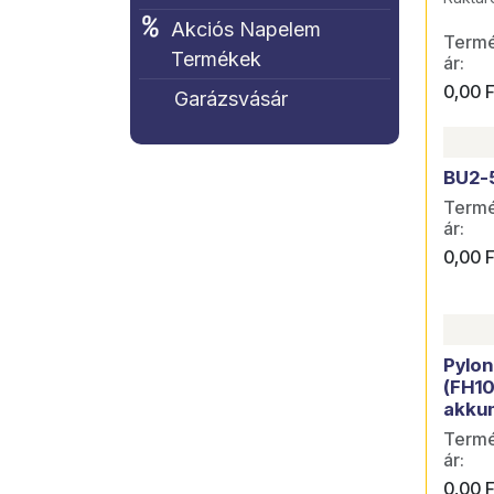
Akciós Napelem
Termék
Termékek
ár:
0,00
F
Garázsvásár
BU2-
Termék
ár:
0,00
F
Pylon
(FH10
akku
Termék
ár:
0,00
F