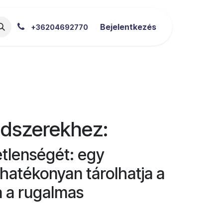
akértői Blog
Letöltések
Bejelentkezés
+36204692770
dszerekhez:
etlenségét: egy
hatékonyan tárolhatja a
a a rugalmas