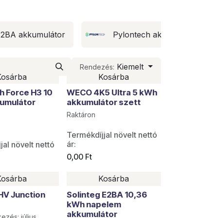
E2BA akkumulátor
Pylontech akkumulátor
Kiemelt
Rendezés:
Kosárba
Kosárba
h Force H3 10
WECO 4K5 Ultra 5 kWh
umulátor
akkumulátor szett
Raktáron
Termékdíjjal növelt nettó
ár:
jal növelt nettó
0,00
Ft
Kosárba
Kosárba
ELŐRENDELHETŐ
HV Junction
Solinteg E2BA 10,36
kWh napelem
akkumulátor
ezés: július