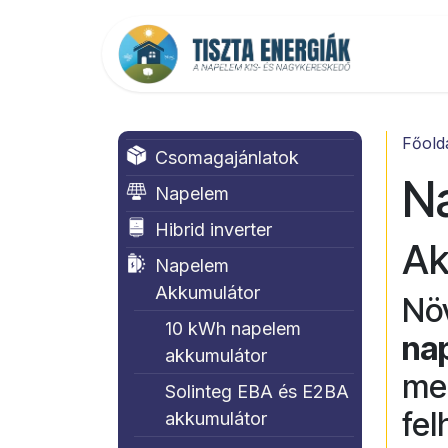
Kihagyás és továbblépés a tartalomhoz
Főold
Főold
Csomagajánlatok
N
Napelem
Hibrid inverter
Ak
Napelem
Akkumulátor
Növ
10 kWh napelem
na
akkumulátor
meg
Solinteg EBA és E2BA
fel
akkumulátor