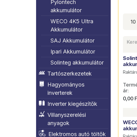
Pylontech
akkumulátor
WECO 4K5 Ultra
10
Akkumulátor
SAJ Akkumulátor
Ipari Akkumulátor
Solin
Solinteg akkumulátor
akkum
Raktár
Tartószerkezetek
Hagyományos
Termék
ár:
inverterek
0,00
F
Inverter kiegészítők
Villanyszerelési
WECO
anyagok
akkum
Elektromos autó töltők
Raktár