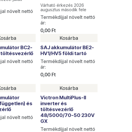
Várható érkezés 2026
augusztus második fele
jal növelt nettó
Termékdíjjal növelt nettó
ár:
0,00
Ft
Kosárba
Kosárba
umulátor BC2-
SAJ akkumulátor BE2-
töltésvezérlő
HV1/HV5 földi tartó
jal növelt nettó
Termékdíjjal növelt nettó
ár:
0,00
Ft
Kosárba
Kosárba
rabok
umulátor
Victron MultiPlus-II
rfüggetlen) és
inverter és
zérlő
töltésvezérlő
48/5000/70-50 230V
jal növelt nettó
GX
Termékdíjjal növelt nettó