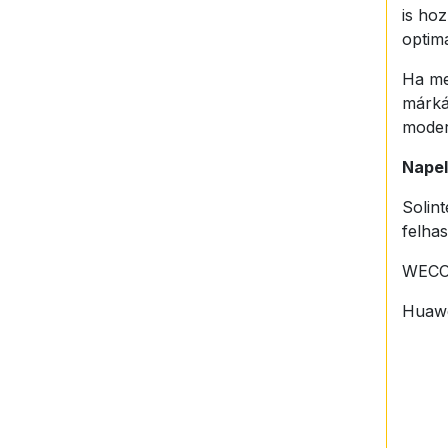
is ho
optima
Ha me
márká
mode
Napel
Solin
felha
WECO 
Huawe