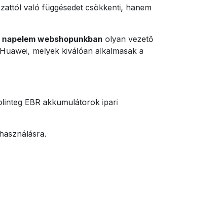
ózattól való függésedet csökkenti, hanem
n
napelem webshopunkban
olyan vezető
a Huawei, melyek kiválóan alkalmasak a
linteg EBR akkumulátorok ipari
használásra.