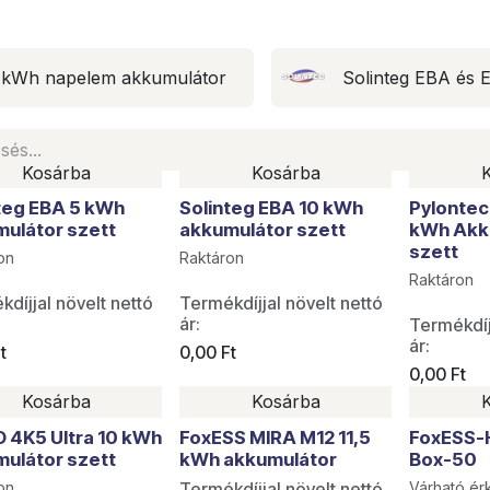
 kWh napelem akkumulátor
Solinteg EBA és 
Kosárba
Kosárba
teg EBA 5 kWh
Solinteg EBA 10 kWh
Pylontec
ulátor szett
akkumulátor szett
kWh Akk
szett
on
Raktáron
Raktáron
díjjal növelt nettó
Termékdíjjal növelt nettó
ár:
Termékdíj
ár:
t
0,00
Ft
0,00
Ft
Kosárba
Kosárba
 4K5 Ultra 10 kWh
FoxESS MIRA M12 11,5
FoxESS-
ulátor szett
kWh akkumulátor
Box-50
on
Termékdíjjal növelt nettó
Várható érk