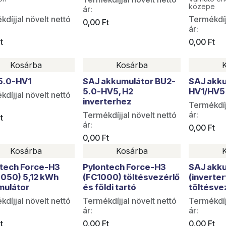
közepe
ár:
díjjal növelt nettó
Termékdíj
0,00
Ft
ár:
t
0,00
Ft
Kosárba
Kosárba
5.0-HV1
SAJ akkumulátor BU2-
SAJ akk
5.0-HV5, H2
HV1/HV5 
díjjal növelt nettó
inverterhez
Termékdíj
ár:
Termékdíjjal növelt nettó
t
ár:
0,00
Ft
0,00
Ft
Kosárba
Kosárba
Utolsó da
tech Force-H3
Pylontech Force-H3
SAJ akk
050) 5,12 kWh
(FC1000) töltésvezérlő
(inverte
mulátor
és földi tartó
töltésve
díjjal növelt nettó
Termékdíjjal növelt nettó
Termékdíj
ár:
ár:
t
0,00
Ft
0,00
Ft