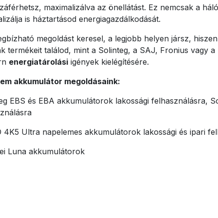
zzáférhetsz, maximalizálva az önellátást. Ez nemcsak a hál
lizálja is háztartásod energiagazdálkodását.
gbízható megoldást keresel, a legjobb helyen jársz, hisze
k termékeit találod, mint a Solinteg, a SAJ, Fronius vagy 
rn
energiatárolási
igények kielégítésére.
em akkumulátor megoldásaink:
teg EBS és EBA akkumulátorok lakossági felhasználásra, So
sználásra
4K5 Ultra napelemes akkumulátorok lakossági és ipari fel
i Luna akkumulátorok