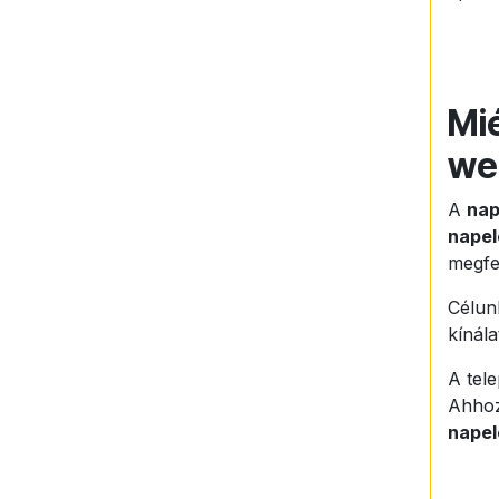
Mié
we
A
nap
nape
megfe
Célunk
kínál
A tel
Ahhoz
napel