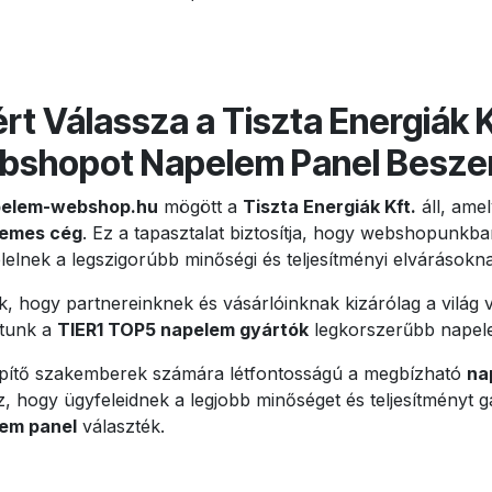
rt Válassza a Tiszta Energiák 
bshopot Napelem Panel Besze
elem-webshop.hu
mögött a
Tiszta Energiák Kft.
áll, ame
lemes cég
. Ez a tapasztalat biztosítja, hogy webshopunkba
lelnek a legszigorúbb minőségi és teljesítményi elvárásokn
, hogy partnereinknek és vásárlóinknak kizárólag a világ v
atunk a
TIER1 TOP5 napelem gyártók
legkorszerűbb napele
epítő szakemberek számára létfontosságú a megbízható
na
, hogy ügyfeleidnek a legjobb minőséget és teljesítményt 
em panel
választék.