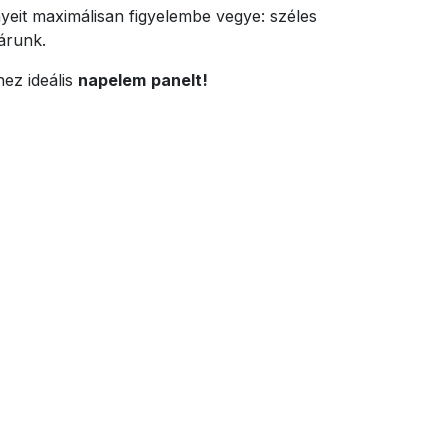
ényeit maximálisan figyelembe vegye: széles
várunk.
hez ideális
napelem
panelt!