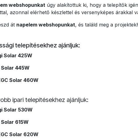
lem webshopunkat
úgy alakítottuk ki, hogy a telepítők ig
attal, azonnal elérhető készlettel és versenyképes árakkal 
szd át
napelem webshopunkat
, és találd meg a projektek
sági telepítésekhez ajánljuk:
gi Solar 425W
 Solar 445W
EGC Solar 460W
bb ipari telepítésekhez ajánljuk:
gi Solar 530W
 Solar 615W
EGC Solar 620W