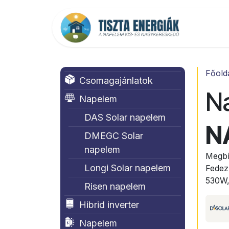
Kihagyás és továbblépés a tartalomhoz
Főold
Főold
Csomagajánlatok
N
Napelem
DAS Solar napelem
N
DMEGC Solar
napelem
Megbí
Longi Solar napelem
Fedez
530W,
Risen napelem
Hibrid inverter
Napelem