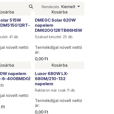
Kiemelt
Rendezés:
Kosárba
Kosárba
 AKCIÓ
olar 515W
DMEGC Solar 620W
 DM515G12RT-
napelem
W
DM620G12RTB66HSW
zlet: 41 db
Szabad készlet: 25 db.
jal növelt nettó
Termékdíjjal növelt nettó
ár:
0,00
Ft
Kosárba
Kosárba
rabok
Utolsó darabok
00W napelem
Luxor 680W LX-
4-6-400BMDG)
680M/210-132
napelem
 db
Raktáron már csak 11 db
jal növelt nettó
Termékdíjjal növelt nettó
ár:
0
Ft
0,00
Ft