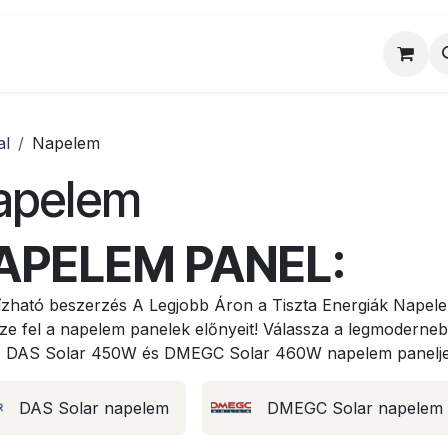
al
Munkatársaink
Egyedi ajánlat
Sz
al
Napelem
apelem
APELEM PANEL:
zható beszerzés A Legjobb Áron a Tiszta Energiák Nape
ze fel a napelem panelek előnyeit! Válassza a legmodernebb
 DAS Solar 450W és DMEGC Solar 460W napelem panelj
DAS Solar napelem
DMEGC Solar napelem