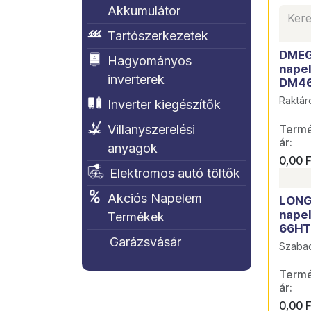
Akkumulátor
Tartószerkezetek
Új
DMEG
Hagyományos
nape
inverterek
DM4
Raktár
Inverter kiegészítők
Termék
Villanyszerelési
ár:
anyagok
0,00
F
Elektromos autó töltők
Akciós Napelem
LONG
nape
Termékek
66HT
Garázsvásár
Szabad
Termék
ár:
0,00
F