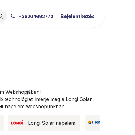
akértői Blog
Letöltések
Bejelentkezés
+36204692770
lem Webshopjában!
 technológiát: imerje meg a Longi Solar
eit napelem webshopunkban
Longi Solar napelem
Risen napel