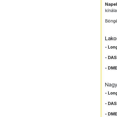
Nape
kínál
Böngé
Lakos
- Lon
- DAS
- DM
Nagyo
- Lon
- DAS
- DM