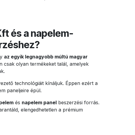
Kft és a napelem-
rzéshez?
ly
az egyik legnagyobb múltú magyar
n csak olyan termékeket talál, amelyek
ak.
ezető technológiáit kínáljuk. Éppen ezért a
m paneljeire épül.
pelem
és
napelem panel
beszerzési forrás.
garantáld, elengedhetetlen a prémium