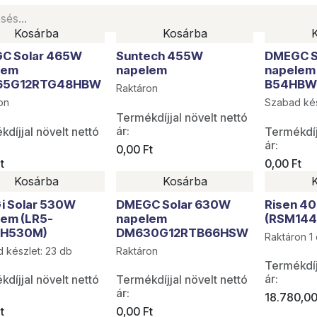
Kosárba
Kosárba
RAKLAPOS AKCIÓ
RAKLAPOS
C Solar 465W
Suntech 455W
DMEGC S
lem
napelem
napelem
65G12RTG48HBW
B54HB
Raktáron
on
Szabad kés
Termékdíjjal növelt nettó
ár:
díjjal növelt nettó
Termékdíj
ár:
0,00
Ft
t
0,00
Ft
Kosárba
Kosárba
Utolsó da
i Solar 530W
DMEGC Solar 630W
Risen 4
lem (LR5-
napelem
(RSM14
H530M)
DM630G12RTB66HSW
Raktáron 1
 készlet: 23 db
Raktáron
Termékdíj
ár:
díjjal növelt nettó
Termékdíjjal növelt nettó
ár:
18.780,0
t
0,00
Ft