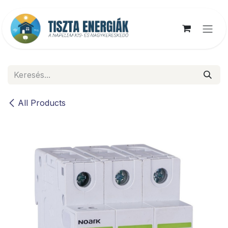
Kihagyás és továbblépés a tartalomhoz
All Products