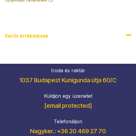
Vevői értékel​ések
Iroda és raktár
1037 Budapest Kunigunda útja 60/C
Küldjön egy üzenetet
[email protected]
Telefonáljon
Nagyker.: +36 20 469 27 70