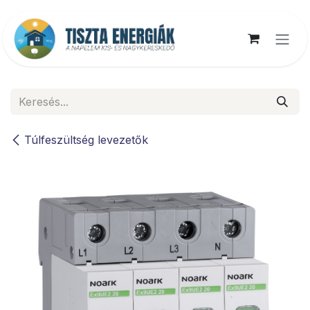
Kihagyás és továbblépés a tartalomhoz
Túlfeszültség levezetők