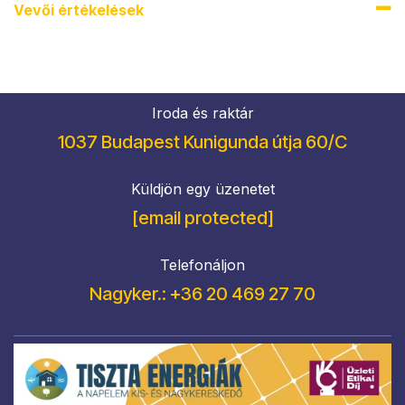
Vevői értékel​ések
Iroda és raktár
1037 Budapest Kunigunda útja 60/C
Küldjön egy üzenetet
[email protected]
Telefonáljon
Nagyker.: +36 20 469 27 70