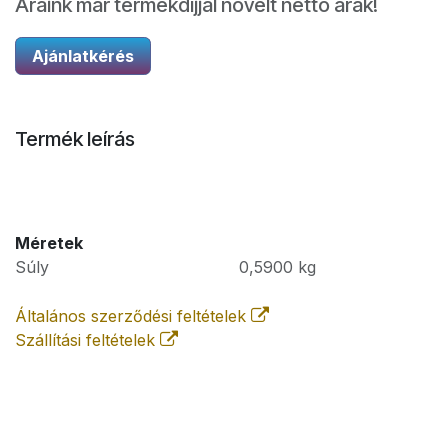
Áraink már termékdíjjal növelt nettó árak!
Ajánlatkérés
Termék leírás
Méretek
Súly
0,5900
kg
Általános szerződési feltételek
Szállítási feltételek