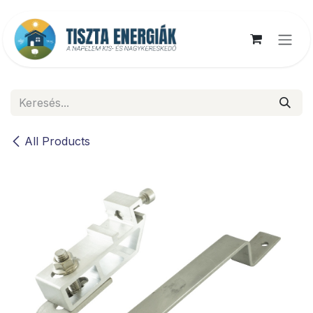
Kihagyás és továbblépés a tartalomhoz
All Products