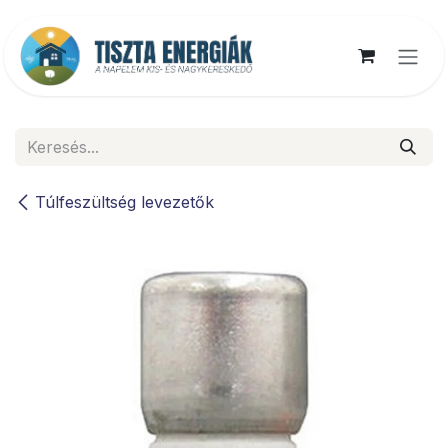
Kihagyás és továbblépés a tartalomhoz
Túlfeszültség levezetők