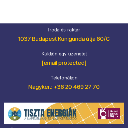
Iroda és raktár
1037 Budapest Kunigunda útja 60/C
Küldjön egy üzenetet
[email protected]
Telefonáljon
Nagyker.: +36 20 469 27 70