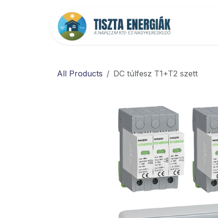
Kihagyás és továbblépés a tartalomhoz
Főold
All Products
DC túlfesz T1+T2 szett