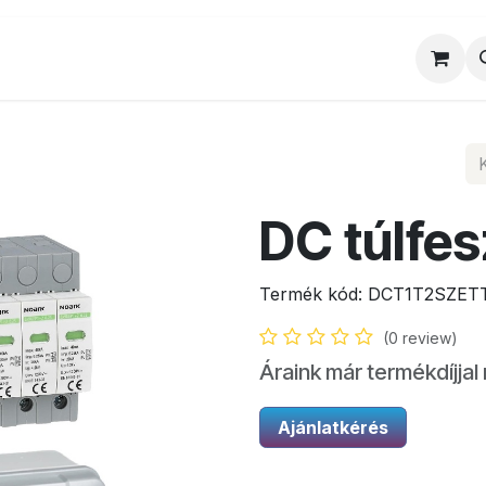
al
Munkatársaink
Egyedi ajánlat
Sz
DC túlfes
Termék kód:
DCT1T2SZET
(0 review)
Áraink már termékdíjjal 
Ajánlatkérés