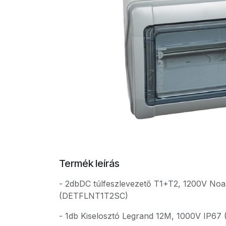
Termék leírás
- 2dbDC túlfeszlevezető T1+T2, 1200V Noar
(DETFLNT1T2SC)
- 1db Kiselosztó Legrand 12M, 1000V IP67 