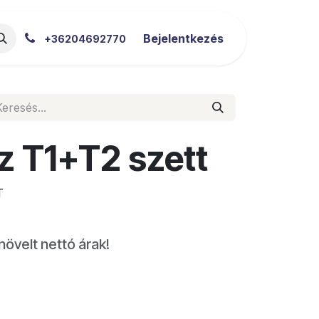
akértői Blog
Letöltések
Bejelentkezés
+36204692770
z T1+T2 szett
T
növelt nettó árak!