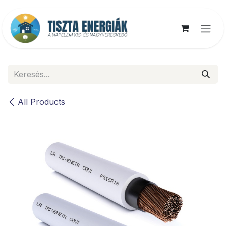
Kihagyás és továbblépés a tartalomhoz
All Products