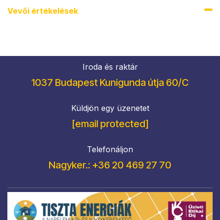
Vevői értékel​ések
Iroda és raktár
1037 Budapest Kunigunda útja 60/C
Küldjön egy üzenetet
[email protected]
Telefonáljon
Nagyker.: +36 20 469 27 70