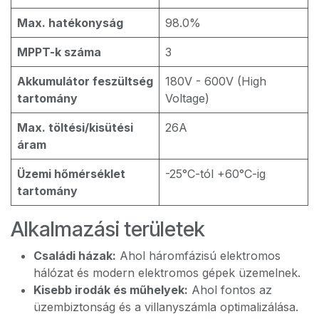
Max. hatékonyság
98.0%
MPPT-k száma
3
Akkumulátor feszültség
180V - 600V (High
tartomány
Voltage)
Max. töltési/kisütési
26A
áram
Üzemi hőmérséklet
-25°C-tól +60°C-ig
tartomány
Alkalmazási területek
Családi házak:
Ahol háromfázisú elektromos
hálózat és modern elektromos gépek üzemelnek.
Kisebb irodák és műhelyek:
Ahol fontos az
üzembiztonság és a villanyszámla optimalizálása.