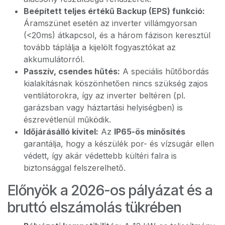
Beépített teljes értékű Backup (EPS) funkció:
Áramszünet esetén az inverter villámgyorsan
(<20ms) átkapcsol, és a három fázison keresztül
tovább táplálja a kijelölt fogyasztókat az
akkumulátorról.
Passzív, csendes hűtés:
A speciális hűtőbordás
kialakításnak köszönhetően nincs szükség zajos
ventilátorokra, így az inverter beltéren (pl.
garázsban vagy háztartási helyiségben) is
észrevétlenül működik.
Időjárásálló kivitel:
Az
IP65-ös minősítés
garantálja, hogy a készülék por- és vízsugár ellen
védett, így akár védettebb kültéri falra is
biztonsággal felszerelhető.
Előnyök a 2026-os pályázat és a
bruttó elszámolás tükrében