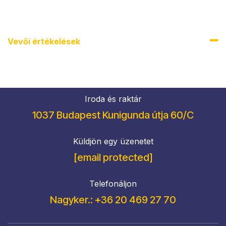
Vevői értékel​ések
Iroda és raktár
1037 Budapest Kunigunda útja 60/C
Küldjön egy üzenetet
[email protected]
Telefonáljon
Nagyker.: +36 20 469 27 70