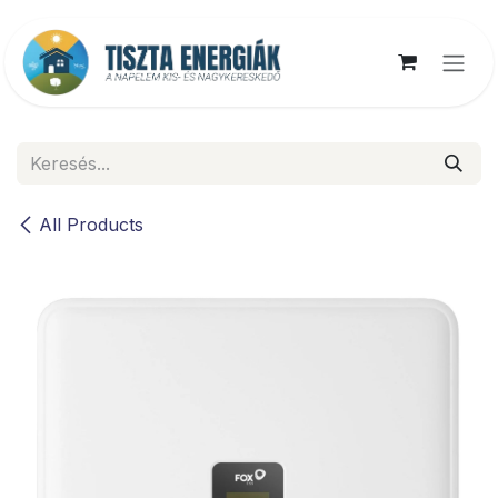
Kihagyás és továbblépés a tartalomhoz
All Products