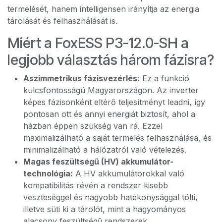
termelését, hanem intelligensen irányítja az energia
tárolását és felhasználását is.
Miért a FoxESS P3-12.0-SH a
legjobb választás három fázisra?
Aszimmetrikus fázisvezérlés:
Ez a funkció
kulcsfontosságú Magyarországon. Az inverter
képes fázisonként eltérő teljesítményt leadni, így
pontosan ott és annyi energiát biztosít, ahol a
házban éppen szükség van rá. Ezzel
maximalizálható a saját termelés felhasználása, és
minimalizálható a hálózatról való vételezés.
Magas feszültségű (HV) akkumulátor-
technológia:
A HV akkumulátorokkal való
kompatibilitás révén a rendszer kisebb
veszteséggel és nagyobb hatékonysággal tölti,
illetve süti ki a tárolót, mint a hagyományos
alacsony feszültségű rendszerek.