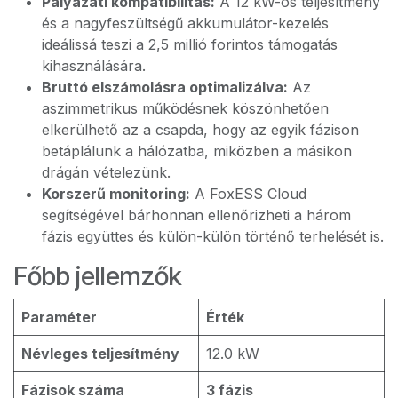
Pályázati kompatibilitás:
A 12 kW-os teljesítmény
és a nagyfeszültségű akkumulátor-kezelés
ideálissá teszi a 2,5 millió forintos támogatás
kihasználására.
Bruttó elszámolásra optimalizálva:
Az
aszimmetrikus működésnek köszönhetően
elkerülhető az a csapda, hogy az egyik fázison
betáplálunk a hálózatba, miközben a másikon
drágán vételezünk.
Korszerű monitoring:
A FoxESS Cloud
segítségével bárhonnan ellenőrizheti a három
fázis együttes és külön-külön történő terhelését is.
Főbb jellemzők
Paraméter
Érték
Névleges teljesítmény
12.0 kW
Fázisok száma
3 fázis