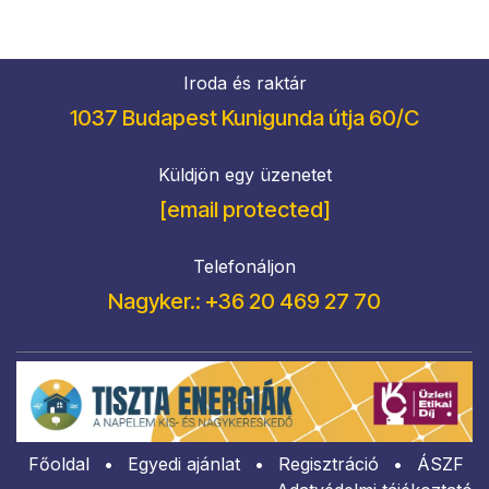
Iroda és raktár
1037 Budapest Kunigunda útja 60/C
Küldjön egy üzenetet
[email protected]
Telefonáljon
Nagyker.: +36 20 469 27 70
Főoldal
•
Egyedi ajánlat
•
Regisztráció
•
​ÁSZF