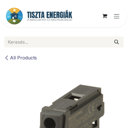
Kihagyás és továbblépés a tartalomhoz
All Products