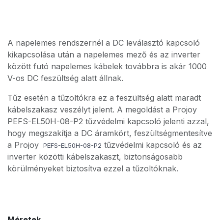
A napelemes rendszernél a DC leválasztó kapcsoló
kikapcsolása után a napelemes mező és az inverter
között futó napelemes kábelek továbbra is akár 1000
V-os DC feszültség alatt állnak.
Tűz esetén a tűzoltókra ez a feszültség alatt maradt
kábelszakasz veszélyt jelent. A megoldást a Projoy
PEFS-EL50H-08-P2 tűzvédelmi kapcsoló jelenti azzal,
hogy megszakítja a DC áramkört, feszültségmentesítve
a Projoy
tűzvédelmi kapcsoló és az
PEFS-EL50H-08-P2
inverter közötti kábelszakaszt, biztonságosabb
körülményeket biztosítva ezzel a tűzoltóknak.
Méretek