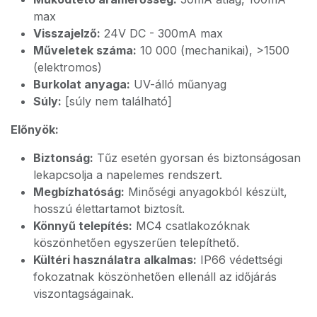
max
Visszajelző:
24V DC - 300mA max
Műveletek száma:
10 000 (mechanikai), >1500
(elektromos)
Burkolat anyaga:
UV-álló műanyag
Súly:
[súly nem található]
Előnyök:
Biztonság:
Tűz esetén gyorsan és biztonságosan
lekapcsolja a napelemes rendszert.
Megbízhatóság:
Minőségi anyagokból készült,
hosszú élettartamot biztosít.
Könnyű telepítés:
MC4 csatlakozóknak
köszönhetően egyszerűen telepíthető.
Kültéri használatra alkalmas:
IP66 védettségi
fokozatnak köszönhetően ellenáll az időjárás
viszontagságainak.