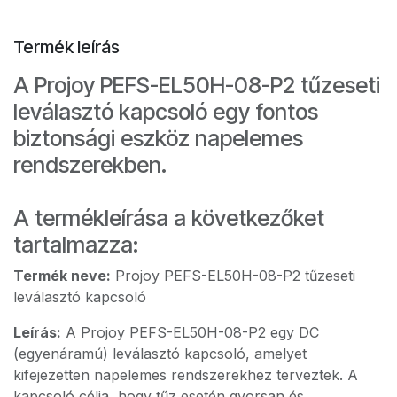
Termék leírás
A Projoy PEFS-EL50H-08-P2 tűzeseti
leválasztó kapcsoló egy fontos
biztonsági eszköz napelemes
rendszerekben.
A termékleírása a következőket
tartalmazza:
Termék neve:
Projoy PEFS-EL50H-08-P2 tűzeseti
leválasztó kapcsoló
Leírás:
A Projoy PEFS-EL50H-08-P2 egy DC
(egyenáramú) leválasztó kapcsoló, amelyet
kifejezetten napelemes rendszerekhez terveztek. A
kapcsoló célja, hogy tűz esetén gyorsan és