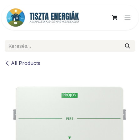
Kihagyás és továbblépés a tartalomhoz
All Products