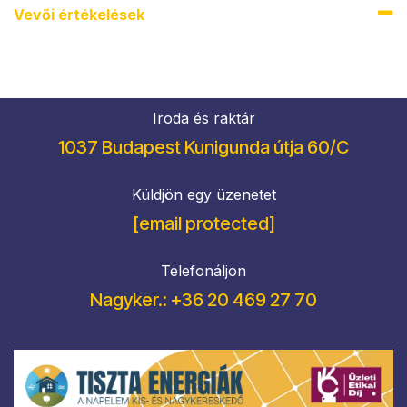
Vevői értékel​ések
Iroda és raktár
1037 Budapest Kunigunda útja 60/C
Küldjön egy üzenetet
[email protected]
Telefonáljon
Nagyker.: +36 20 469 27 70