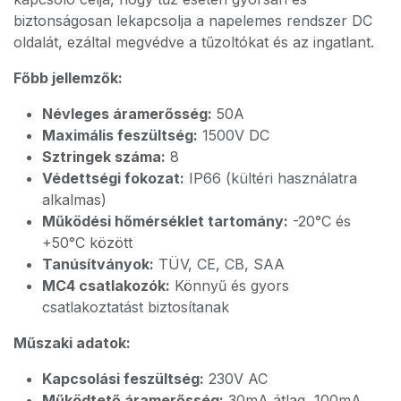
biztonságosan lekapcsolja a napelemes rendszer DC
oldalát, ezáltal megvédve a tűzoltókat és az ingatlant.
Főbb jellemzők:
Névleges áramerősség:
50A
Maximális feszültség:
1500V DC
Sztringek száma:
8
Védettségi fokozat:
IP66 (kültéri használatra
alkalmas)
Működési hőmérséklet tartomány:
-20°C és
+50°C között
Tanúsítványok:
TÜV, CE, CB, SAA
MC4 csatlakozók:
Könnyű és gyors
csatlakoztatást biztosítanak
Műszaki adatok:
Kapcsolási feszültség:
230V AC
Működtető áramerősség:
30mA átlag, 100mA