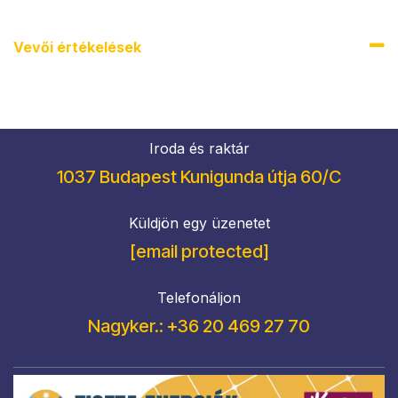
Vevői értékel​ések
Iroda és raktár
1037 Budapest Kunigunda útja 60/C
Küldjön egy üzenetet
[email protected]
Telefonáljon
Nagyker.: +36 20 469 27 70