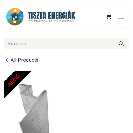
Kihagyás és továbblépés a tartalomhoz
All Products
AKCIÓ