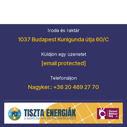
Iroda és raktár
1037 Budapest Kunigunda útja 60/C
Küldjön egy üzenetet
[email protected]
Telefonáljon
Nagyker.: +36 20 469 27 70