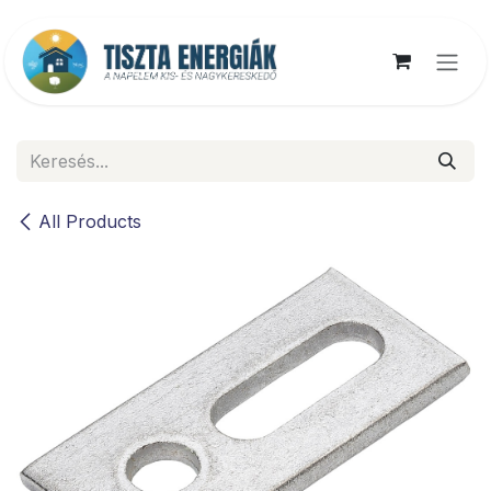
Kihagyás és továbblépés a tartalomhoz
All Products