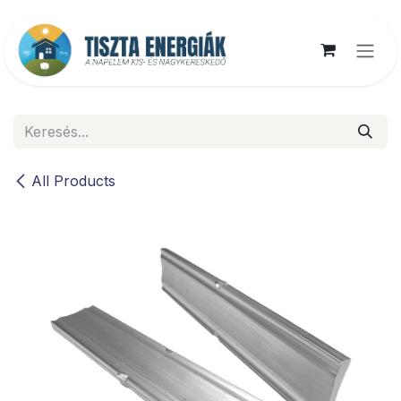
Kihagyás és továbblépés a tartalomhoz
All Products