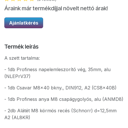
Áraink már termékdíjjal növelt nettó árak!
Ajánlatkérés
Termék leírás
A szett tartalma:
- 1db Profiness napelemleszorító vég, 35mm, alu
(NLEPrV37)
- 1db Csavar M8x40 bkny., DIN912, A2 (CS8x40B)
- 1db Profiness anya M8 csapágygolyós, alu (ANMD8)
- 2db Alátét M8 körmös recés (Schnorr) d=12,5mm
A2 (AL8KR)