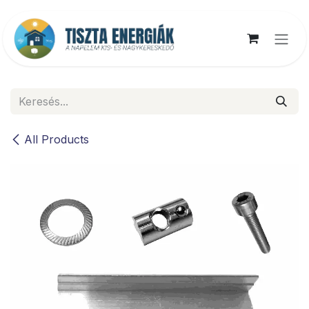
Kihagyás és továbblépés a tartalomhoz
All Products