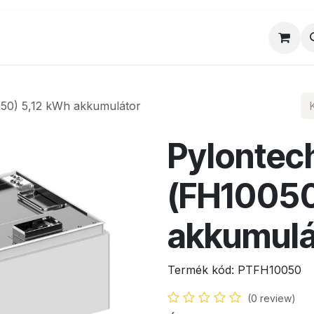
al
Munkatársaink
Egyedi ajánlat
Sz
50) 5,12 kWh akkumulátor
Pylontec
(FH10050
akkumulá
Termék kód:
PTFH10050
(0 review)