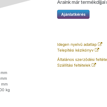
Áraink már termékdíjjal 
Ajánlatkérés
Idegen nyelvű adatlap
Telepítési kézikönyv
Általános szerződési feltét
Szállítási feltételek
mm
mm
mm
00
kg