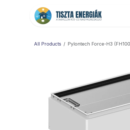
Kihagyás és továbblépés a tartalomhoz
Főold
All Products
Pylontech Force-H3 (FH100