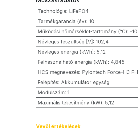
Technológia
:
LiFePO4
Termékgarancia (év)
:
10
Működési hőmérséklet-tartomány (°C)
:
-1
Névleges feszültség [V]
:
102,4
Névleges energia (kWh)
:
5,12
Felhasználható energia (kWh)
:
4,845
HCS megnevezés
:
Pylontech Force-H3 F
Felépítés
:
Akkumulátor egység
Modulszám
:
1
Maximális teljesítmény (kW)
:
5,12
Vevői értékel​ések