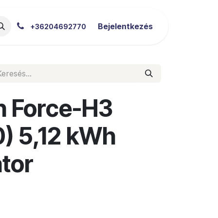
akértői Blog
Letöltések
Bejelentkezés
+36204692770
h Force-H3
) 5,12 kWh
tor