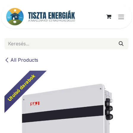
Kihagyás és továbblépés a tartalomhoz
All Products
Utolsó darabok