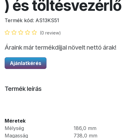
) és töltésvezérlő
Termék kód:
AS13KS51
(0 review)
Áraink már termékdíjjal növelt nettó árak!
Ajánlatkérés
Termék leírás
Méretek
Mélység
186,0
mm
Magasság
738,0
mm