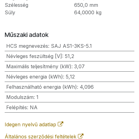
Szélesség
650,0
mm
Súly
64,0000
kg
Műszaki adatok
HCS megnevezés
:
SAJ AS1-3KS-5.1
Névleges feszültség [V]
:
51,2
Maximális teljesítmény (kW)
:
3,07
Névleges energia (kWh)
:
5,12
Felhasználható energia (kWh)
:
4,096
Modulszám
:
1
Felépítés
:
NA
Idegen nyelvű adatlap
Általános szerződési feltételek