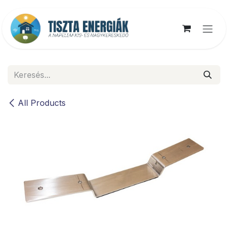
Kihagyás és továbblépés a tartalomhoz
All Products