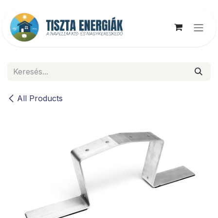
Kihagyás és továbblépés a tartalomhoz
All Products