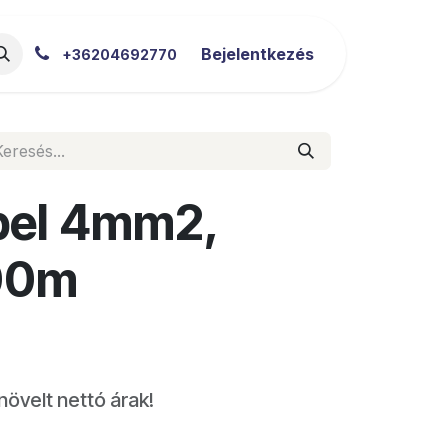
akértői Blog
Letöltések
Bejelentkezés
+36204692770
bel 4mm2,
100m
növelt nettó árak!