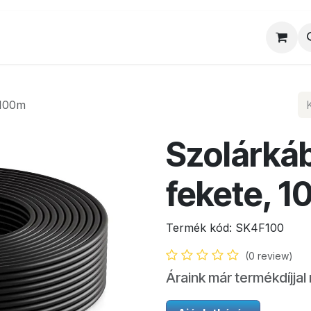
al
Munkatársaink
Egyedi ajánlat
Sz
 100m
Szolárká
fekete, 
Termék kód:
SK4F100
(0 review)
Áraink már termékdíjjal 