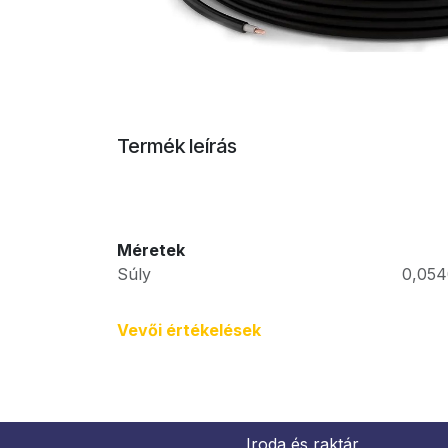
Termék leírás
Méretek
Súly
0,054
Vevői értékel​ések
Iroda és raktár