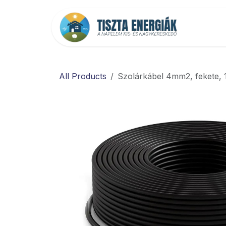
Kihagyás és továbblépés a tartalomhoz
Főold
All Products
Szolárkábel 4mm2, fekete,