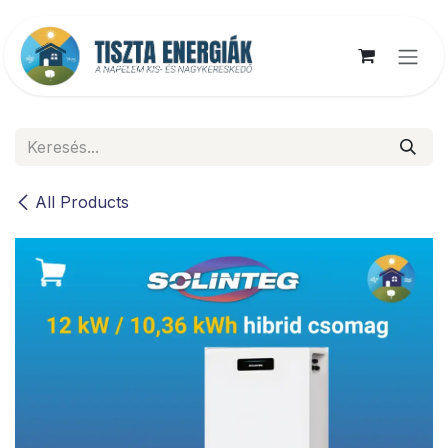
Kihagyás és továbblépés a tartalomhoz
All Products