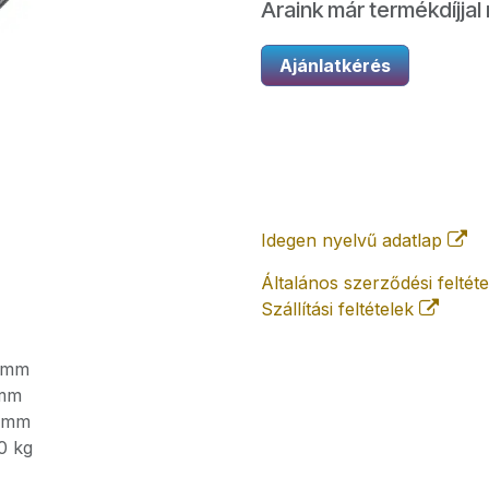
Áraink már termékdíjjal 
Ajánlatkérés
Idegen nyelvű adatlap
Általános szerződési feltét
Szállítási feltételek
mm
mm
mm
0
kg