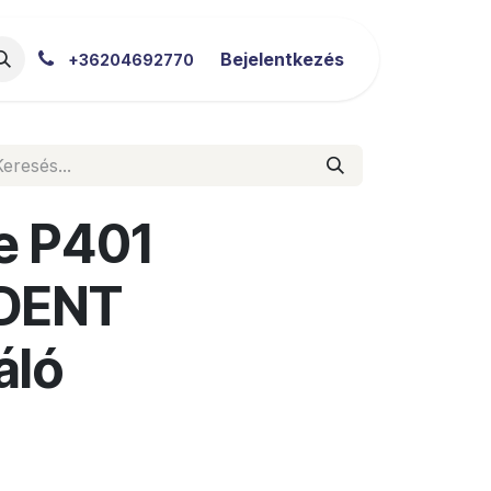
akértői Blog
Letöltések
Bejelentkezés
+36204692770
e P401
DENT
áló