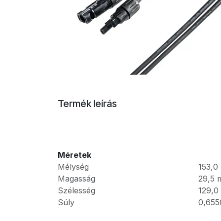
Termék leírás
Méretek
Mélység
153,0
Magasság
29,5
Szélesség
129,0
Súly
0,655