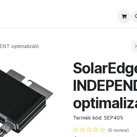
al
Munkatársaink
Egyedi ajánlat
Sz
NT optimalizáló
SolarEdg
INDEPEN
optimaliz
Termék kód:
SEP401i
(0 review)