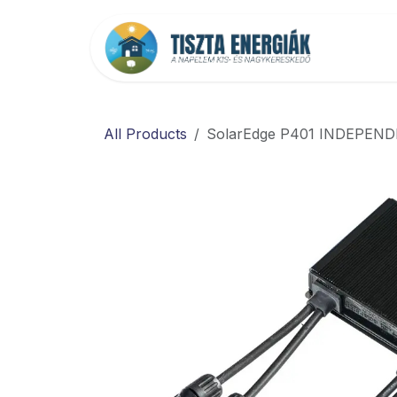
Kihagyás és továbblépés a tartalomhoz
Főold
All Products
SolarEdge P401 INDEPENDE