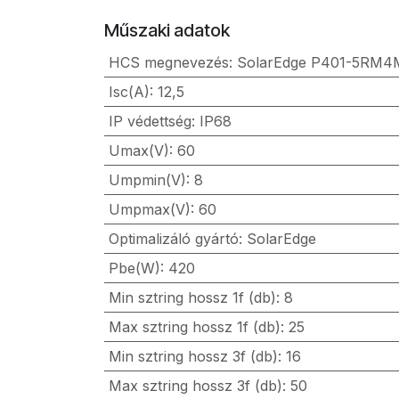
Műszaki adatok
HCS megnevezés
:
SolarEdge P401-5RM
Isc(A)
:
12,5
IP védettség
:
IP68
Umax(V)
:
60
Umpmin(V)
:
8
Umpmax(V)
:
60
Optimalizáló gyártó
:
SolarEdge
Pbe(W)
:
420
Min sztring hossz 1f (db)
:
8
Max sztring hossz 1f (db)
:
25
Min sztring hossz 3f (db)
:
16
Max sztring hossz 3f (db)
:
50