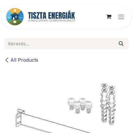
Kihagyás és továbblépés a tartalomhoz
All Products