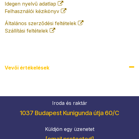
Idegen nyelvű adatlap
Felhasználói kézikönyv
Általános szerződési feltételek
Szállítási feltételek
Vevői értékel​ések
Iroda és raktár
1037 Budapest Kunigunda útja 60/C
Küldjön egy üzenetet