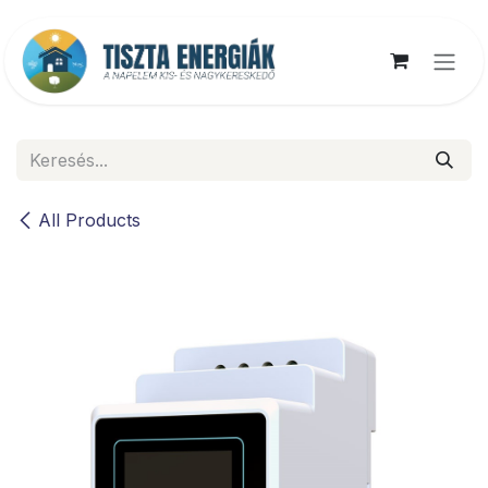
Kihagyás és továbblépés a tartalomhoz
All Products